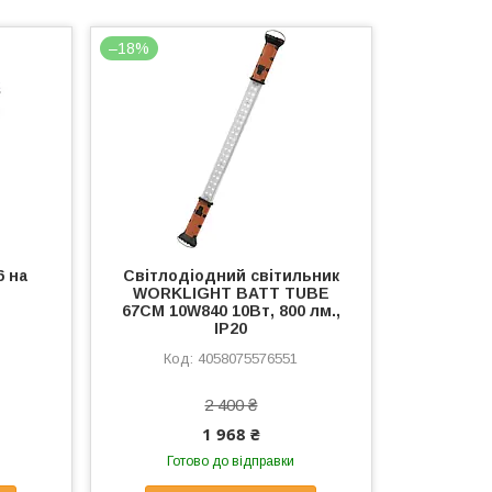
–18%
6 на
Світлодіодний світильник
WORKLIGHT BATT TUBE
67CM 10W840 10Вт, 800 лм.,
IP20
4058075576551
2 400 ₴
1 968 ₴
Готово до відправки