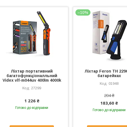
–10%
Ліхтар портативний
Ліхтар Feron TH 229
багатофункціоналльний
батарейках
Videx vlf-m044uv 400lm 4000k
01948
27299
204 ₴
1 226 ₴
183,60 ₴
Готово до відправки
Готово до відправки