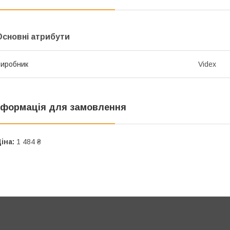
Основні атрибути
иробник
Videx
нформація для замовлення
іна:
1 484 ₴