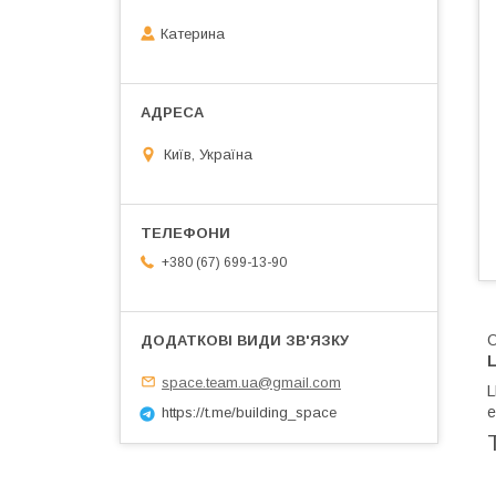
Катерина
Київ, Україна
+380 (67) 699-13-90
О
L
space.team.ua@gmail.com
L
е
https://t.me/building_space