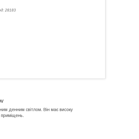
од:
28183
0V
ним денним світлом. Він має високу
х приміщень.