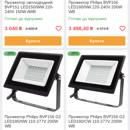
Прожектор світлодіодний
Прожектор Philips BVP156
BVP151 LED150/WW 220-
LED180/NW 220-240V 200W
240V 150W AWB
WB
Готово до відправки
Готово до відправки
3 040
3 498,40
₴
₴
3 800 ₴
4 373 ₴
Купити
Купити
–20%
–20%
Прожектор Philips BVP156 G2
Прожектор Philips BVP156 G2
LED180/NW 110-277V 200W
LED180/CW 110-277V 200W
WB
WB