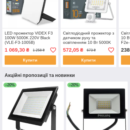
LED прожектор VIDEX F3
Світлодіодний прожектор з
Світ
100W 5000K 220V Black
датчиком руху та
10 В
(VLE-F3-1005B)
освітленням 10 Вт 5000K
F2e
220V VIDEX (VL-F2e105W-
1 069,30
572,05
238
₴
₴
1 258 ₴
673 ₴
S)
Купити
Купити
Акційні пропозиції та новинки
–20%
–20%