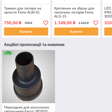
Тримач для ліхтаря на
Кріплення на зброю для
LED 
запястя Fenix ALW-01
тактичних ліхтарів Fenix
IP6
ALG-15
3000
750,50
1 149,50
310
₴
₴
790 ₴
1 210 ₴
Купити
Купити
Акційні пропозиції та новинки
–7%
Перехідник для консольних
світильників Feron SP2920