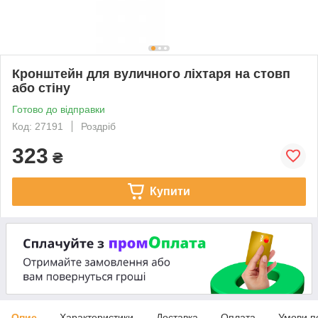
Кронштейн для вуличного ліхтаря на стовп
або стіну
Готово до відправки
Код: 27191
Роздріб
323
₴
Купити
Опис
Характеристики
Доставка
Оплата
Умови п