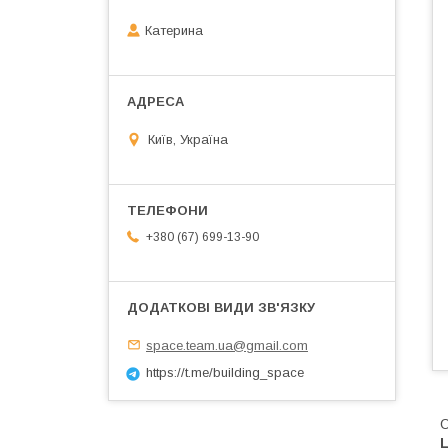
Катерина
Київ, Україна
+380 (67) 699-13-90
space.team.ua@gmail.com
https://t.me/building_space
О
L