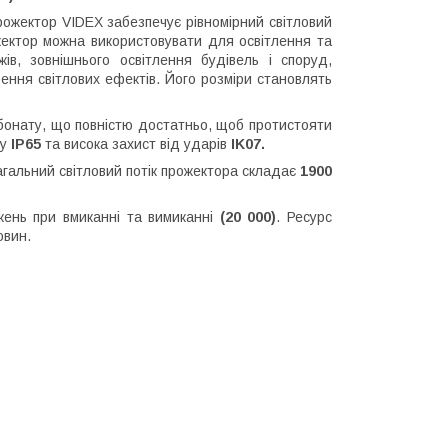
рожектор VIDEX забезпечує рівномірний світловий
жектор можна використовувати для освітлення та
жів, зовнішнього освітлення будівель і споруд,
рення світлових ефектів. Його розміри становлять
рбонату, що повністю достатньо, щоб протистояти
ту
IP65
та висока захист від ударів
IK07.
загальний світловий потік прожектора складає
1900
ажень при вмиканні та вимиканні
(20 000)
. Ресурс
овин.