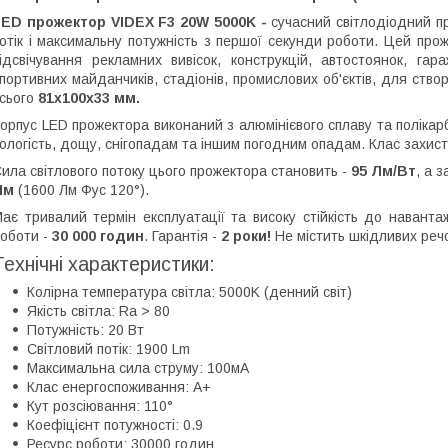
LED прожектор VIDEX F3 20W 5000K -
сучасний світлодіодний п
отік і максимальну потужність з першої секунди роботи. Цей про
ідсвічування рекламних вивісок, конструкцій, автостоянок, гара
портивних майданчиків, стадіонів, промислових об'єктів, для ство
сього
81x100x33 мм.
орпус LED прожектора виконаний з алюмінієвого сплаву та поліка
ологість, дощу, снігопадам та іншим погодним опадам. Клас захис
ила світлового потоку цього прожектора становить -
95 Лм/Вт
, а 
Лм
(1600 Лм Фус 120°).
ає тривалий термін експлуатації та високу стійкість до навант
оботи -
30 000 годин
. Гарантія -
2 роки!
Не містить шкідливих реч
Технічні характеристики:
Колірна температура світла: 5000K (денний світ)
Якість світла: Ra > 80
Потужність: 20 Вт
Світловий потік: 1900 Lm
Максимальна сила струму: 100мА
Клас енергоспоживання: А+
Кут розсіювання: 110°
Коефіцієнт потужності: 0.9
Ресурс роботи: 30000 годин