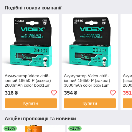
Подібні товари компанії
Акумулятор Videx літій-
Акумулятор Videx літій-
Акум
іонний 18650-P (захист)
іонний 18650-P (захист)
(вис
2800mAh color box/1шт
3000mAh color box/1шт
2800
316
354
351
₴
₴
Купити
Купити
Акційні пропозиції та новинки
–15%
–13%