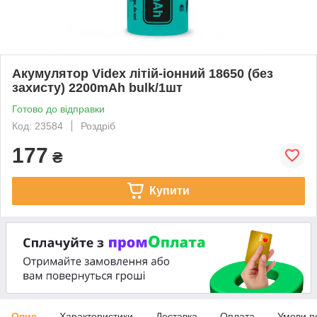
Акумулятор Videx літій-іонний 18650 (без
захисту) 2200mAh bulk/1шт
Готово до відправки
Код: 23584
Роздріб
177
₴
Купити
Опис
Характеристики
Доставка
Оплата
Умови п