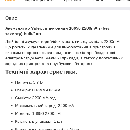
Опис
Акумулятор Videx літій-іонний 18650 2200mAh (без
захисту) bulk/1шт
Літій-іонні акумулятори Videx мають високу ємність 2200mAh,
що робить їх ідеальними для використання в пристроях з
високим енергоспоживанням, таких як ліхтарі, бездротові
електроінструменти, медичні прилади, а також у портативних
зарядних пристроях та ноутбукових батареях.
Технічні характеристики:
Напруга: 3.7 В
Розміри: D18мм-H65мм
Ємність: 2200 мА-год
Максимальний заряд: 2200 мА
Модель: 18650 2200mAh
Кількість в упаковці: 1 шт
Кількість внутрішній коробці: 50 шт