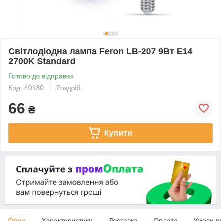
Світлодіодна лампа Feron LB-207 9Вт E14
2700K Standard
Готово до відправки
Код: 40180
Роздріб
66
₴
Купити
Опис
Характеристики
Доставка
Оплата
Умови п