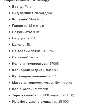
Бренд:
Feron
Вид лампи:
Світлодіодна
Колекція:
Standard
Гарантія:
12 місяців
Потужність:
9 Вт
Напруга:
230 В
Цоколь:
E14
Світловий потік:
1050 лм
Свічення:
Тепле
Колірна температура:
2700K
Кольоропередача (Ra):
≥80
Кут випромінювання:
200°
Матеріал корпусу:
Алюміній+пластик
Колір колби:
Матовий
Термін служби:
30 000 годин (L70 B50)
Кількість циклів вмикання:
15 000