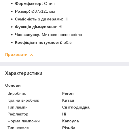
Формфактор:
С-тип
Розмір:
Ø37х121 мм
Сумісність з димерами:
Ні
Функція діммування:
Ні
Час запуску:
Миттєве повне світло
Коефіцієнт потужності:
≥0,5
Приховати
Характеристики
Основні
Виробник
Feron
Країна виробник
Китай
Тип лампи
Світлодіодна
Рефлектор
Ні
Форма лампочки
Капсула
Тип цоколя
Різьба