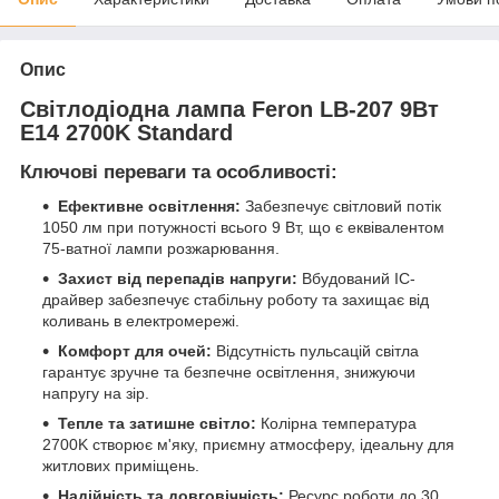
Опис
Світлодіодна лампа Feron LB-207 9Вт
E14 2700K Standard
Ключові переваги та особливості:
Ефективне освітлення:
Забезпечує світловий потік
1050 лм при потужності всього 9 Вт, що є еквівалентом
75-ватної лампи розжарювання.
Захист від перепадів напруги:
Вбудований IC-
драйвер забезпечує стабільну роботу та захищає від
коливань в електромережі.
Комфорт для очей:
Відсутність пульсацій світла
гарантує зручне та безпечне освітлення, знижуючи
напругу на зір.
Тепле та затишне світло:
Колірна температура
2700K створює м'яку, приємну атмосферу, ідеальну для
житлових приміщень.
Надійність та довговічність:
Ресурс роботи до 30