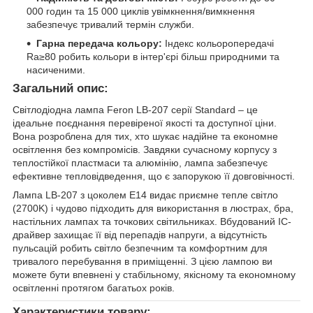
000 годин та 15 000 циклів увімкнення/вимкнення
забезпечує тривалий термін служби.
Гарна передача кольору:
Індекс кольоропередачі
Ra≥80 робить кольори в інтер'єрі більш природними та
насиченими.
Загальний опис:
Світлодіодна лампа Feron LB-207 серії Standard – це
ідеальне поєднання перевіреної якості та доступної ціни.
Вона розроблена для тих, хто шукає надійне та економне
освітлення без компромісів. Завдяки сучасному корпусу з
теплостійкої пластмаси та алюмінію, лампа забезпечує
ефективне тепловідведення, що є запорукою її довговічності.
Лампа LB-207 з цоколем E14 видає приємне тепле світло
(2700K) і чудово підходить для використання в люстрах, бра,
настільних лампах та точкових світильниках. Вбудований IC-
драйвер захищає її від перепадів напруги, а відсутність
пульсацій робить світло безпечним та комфортним для
тривалого перебування в приміщенні. З цією лампою ви
можете бути впевнені у стабільному, якісному та економному
освітленні протягом багатьох років.
Характеристики товару: