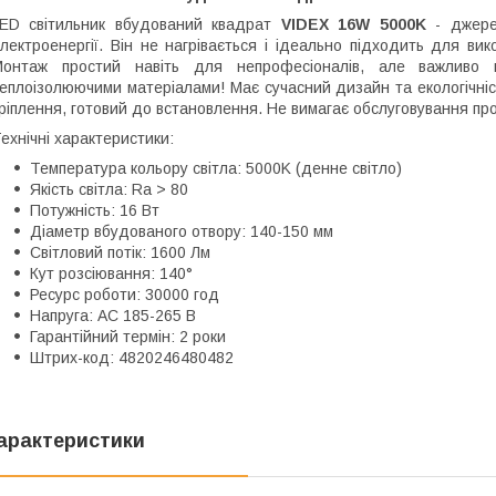
ED світильник вбудований квадрат
VIDEX 16W 5000K
- джерел
лектроенергії. Він не нагрівається і ідеально підходить для ви
Монтаж простий навіть для непрофесіоналів, але важливо н
еплоізолюючими матеріалами! Має сучасний дизайн та екологічніст
ріплення, готовий до встановлення. Не вимагає обслуговування про
ехнічні характеристики:
Температура кольору світла: 5000K (денне світло)
Якість світла: Ra > 80
Потужність: 16 Вт
Діаметр вбудованого отвору: 140-150 мм
Світловий потік: 1600 Лм
Кут розсіювання: 140°
Ресурс роботи: 30000 год
Напруга: AC 185-265 В
Гарантійний термін: 2 роки
Штрих-код: 4820246480482
арактеристики