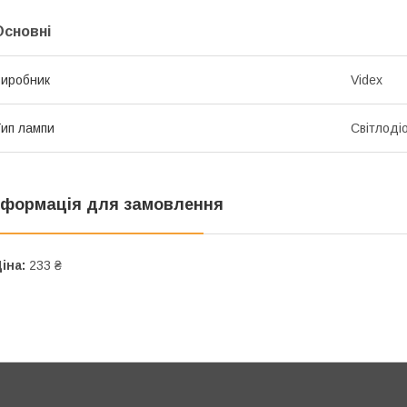
Основні
иробник
Videx
ип лампи
Світлоді
нформація для замовлення
іна:
233 ₴