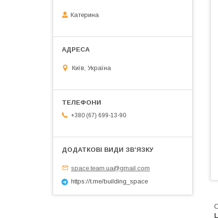
Катерина
Київ, Україна
+380 (67) 699-13-90
space.team.ua@gmail.com
https://t.me/building_space
О