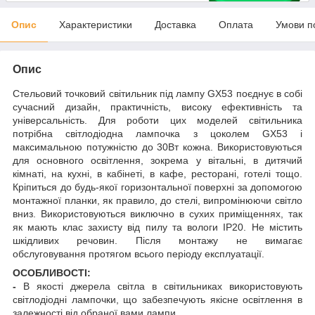
Опис
Характеристики
Доставка
Оплата
Умови п
Опис
Стельовий точковий світильник під лампу GX53 поєднує в собі
сучасний дизайн, практичність, високу ефективність та
універсальність. Для роботи цих моделей світильника
потрібна світлодіодна лампочка з цоколем GX53 і
максимальною потужністю до 30Вт кожна. Використовуються
для основного освітлення, зокрема у вітальні, в дитячий
кімнаті, на кухні, в кабінеті, в кафе, ресторані, готелі тощо.
Кріпиться до будь-якої горизонтальної поверхні за допомогою
монтажної планки, як правило, до стелі, випромінюючи світло
вниз. Використовуються виключно в сухих приміщеннях, так
як мають клас захисту від пилу та вологи IP20. Не містить
шкідливих речовин. Після монтажу не вимагає
обслуговування протягом всього періоду експлуатації.
ОСОБЛИВОСТІ:
-
В якості джерела світла в світильниках використовують
світлодіодні лампочки, що забезпечують якісне освітлення в
залежності від обраної вами лампи.