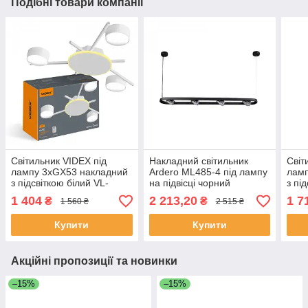
Подібні товари компанії
Світильник VIDEX під
Накладний світильник
Світ
лампу 3xGX53 накладний
Ardero ML485-4 під лампу
лам
з підсвіткою білий VL-
на підвісці чорний
з пі
SPF20B-WB
SPF
1 404
2 213,20
1 7
₴
₴
1 560 ₴
2 515 ₴
Купити
Купити
Акційні пропозиції та новинки
–15%
–15%