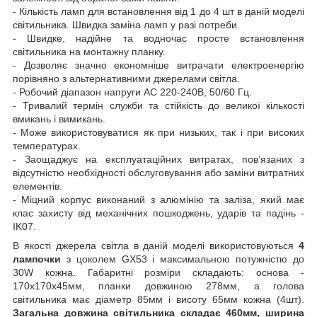
- Кількість ламп для встановлення від 1 до 4 шт в даній моделі
світильника. Швидка заміна ламп у разі потреби.
- Швидке, надійне та водночас просте встановлення
світильника на монтажну планку.
- Дозволяє значно економніше витрачати електроенергію
порівняно з альтернативними джерелами світла.
- Робочий діапазон напруги АС 220-240В, 50/60 Гц.
- Тривалий термін служби та стійкість до великої кількості
вмикань і вимикань.
- Може використовуватися як при низьких, так і при високих
температурах.
- Заощаджує на експлуатаційних витратах, пов’язаних з
відсутністю необхідності обслуговування або заміни витратних
елементів.
- Міцний корпус виконаний з алюмінію та заліза, який має
клас захисту від механічних пошкоджень, ударів та падінь -
IK07.
В якості джерела світла в даній моделі використовуються
4
лампочки
з цоколем GX53 і максимальною потужністю до
30W кожна. Габаритні розміри складають: основа -
170х170x45мм, планки довжиною 278мм, а голова
світильника має діаметр 85мм і висоту 65мм кожна (4шт).
Загальна довжина світильника складає 460мм, ширина