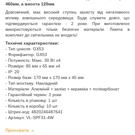
460мм, а висота 120мм
.
Довговічний, має високий ступінь захисту від негативного
впливу зовнішнього середовища. Буде служити довго, що
підтверджується гарантією - 2 роки. При виготовленні
використовуються тільки безпечні матеріали. Лампа в
комплект до світильника не входить!
Технічні характеристики:
- Тип цоколя: GX53
- Формфактор: GX53
- Потужність: Макс. 30 Вт x4
- Розміри: 85 мм х 65 мм x4
- IP: 20
- Розмір бази: 170 мм х 170 мм х 45 мм
- Тип монтажу: Накладний
- Матеріали: Алюміній + залізо + кераміка + полікарбонат
- Гарантійний термін: 2 роки
- Кількість в упаковці: 1 шт
- Кількість в коробці: 10 шт
- Штрих-код: 4820246487641
- Артикул: VL-SPF31-4W
Приховати