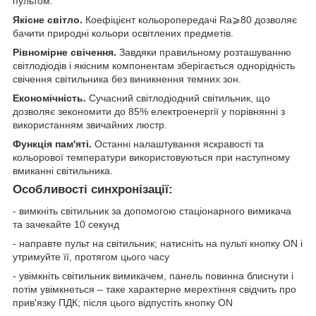
пультом.
Якісне світло.
Коефіцієнт кольоропередачі Ra⩾80 дозволяє
бачити природні кольори освітлених предметів.
Рівномірне свічення.
Завдяки правильному розташуванню
світлодіодів і якісним компонентам зберігається однорідність
свічення світильника без виникнення темних зон.
Економічність.
Сучасний світлодіодний світильник, що
дозволяє зекономити до 85% електроенергії у порівнянні з
використанням звичайних люстр.
Функція пам'яті.
Останні налаштування яскравості та
кольорової температури використовуються при наступному
вмиканні світильника.
Особливості синхронізації:
- вимкніть світильник за допомогою стаціонарного вимикача
та зачекайте 10 секунд
- направте пульт на світильник; натисніть на пульті кнопку ON і
утримуйте її, протягом цього часу
- увімкніть світильник вимикачем, панель повинна блиснути і
потім увімкнеться – таке характерне мерехтіння свідчить про
прив'язку ПДК; після цього відпустіть кнопку ON