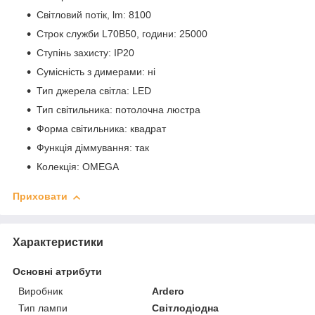
Світловий потік, lm: 8100
Строк служби L
70
B
50
, години: 25000
Ступінь захисту: IP20
Сумісність з димерами: ні
Тип джерела світла: LED
Тип світильника: потолочна люстра
Форма світильника: квадрат
Функція діммування: так
Колекція: OMEGA
Приховати
Характеристики
Основні атрибути
Виробник
Ardero
Тип лампи
Світлодіодна