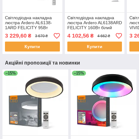
Світлодіодна накладна
Світлодіодна накладна
Світ
люстра Ardero AL6138-
люстра Ardero AL6138ARD
люст
1ARD FELICITY 95Вт
FELICITY 160Вт білий
VIVI
білий
срібло
3 229,60
4 102,56
3 2
₴
₴
3 670 ₴
4 662 ₴
Купити
Купити
Акційні пропозиції та новинки
–15%
–15%