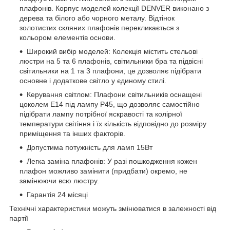
плафонів. Корпус моделей колекції DENVER виконано з
дерева та білого або чорного металу. Відтінок
золотистих скляних плафонів перекликається з
кольором елементів основи.
Широкий вибір моделей: Колекція містить стельові
люстри на 5 та 6 плафонів, світильники бра та підвісні
світильники на 1 та 3 плафони, це дозволяє підібрати
основне і додаткове світло у єдиному стилі.
Керування світлом: Плафони світильників оснащені
цоколем Е14 під лампу Р45, що дозволяє самостійно
підібрати лампу потрібної яскравості та колірної
температури світіння і їх кількість відповідно до розміру
приміщення та інших факторів.
Допустима потужність для ламп 15Вт
Легка заміна плафонів: У разі пошкодження кожен
плафон можливо замінити (придбати) окремо, не
замінюючи всю люстру.
Гарантія 24 місяці
Технічні характеристики можуть змінюватися в залежності від
партії