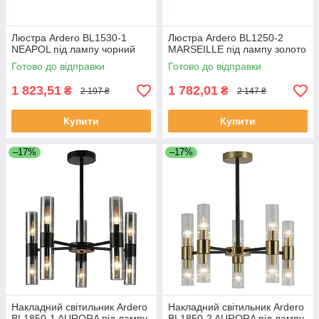
Люстра Ardero BL1530-1
Люстра Ardero BL1250-2
NEAPOL під лампу чорний
MARSEILLE під лампу золото
Готово до відправки
Готово до відправки
1 823,51
1 782,01
₴
₴
2 197 ₴
2 147 ₴
Купити
Купити
–17%
–17%
Накладний світильник Ardero
Накладний світильник Ardero
BL1850-1 AURORA під лампу
BL1850-2 AURORA під лампу