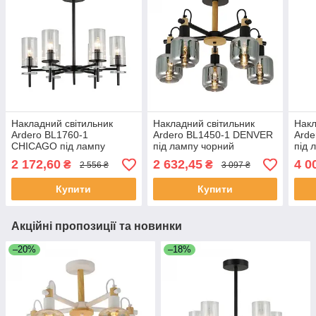
Накладний світильник
Накладний світильник
Накл
Ardero BL1760-1
Ardero BL1450-1 DENVER
Ard
CHICAGO під лампу
під лампу чорний
під 
чорний
2 172,60
2 632,45
4 0
₴
₴
2 556 ₴
3 097 ₴
Купити
Купити
Акційні пропозиції та новинки
–20%
–18%