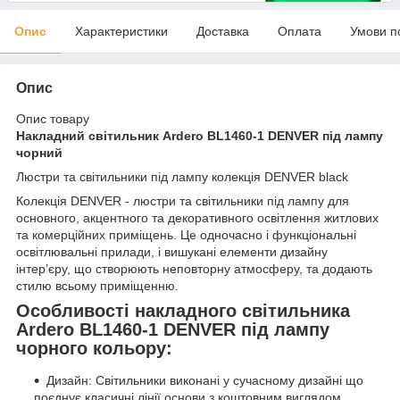
Опис
Характеристики
Доставка
Оплата
Умови п
Опис
Опис товару
Накладний світильник Ardero BL1460-1 DENVER під лампу
чорний
Люстри та світильники під лампу колекція DENVER black
Колекція DENVER - люстри та світильники під лампу для
основного, акцентного та декоративного освітлення житлових
та комерційних приміщень. Це одночасно і функціональні
освітлювальні прилади, і вишукані елементи дизайну
інтер’єру, що створюють неповторну атмосферу, та додають
стилю всьому приміщенню.
Особливості накладного світильника
Ardero BL1460-1 DENVER під лампу
чорного кольору:
Дизайн: Світильники виконані у сучасному дизайні що
поєднує класичні лінії основи з коштовним виглядом