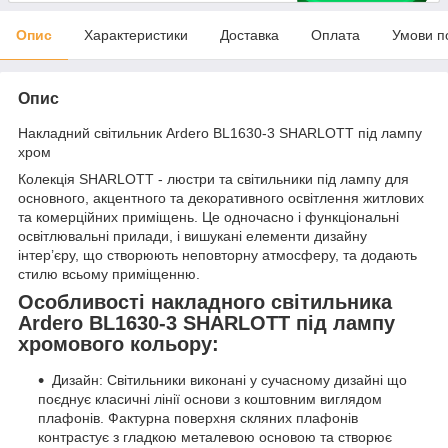
Опис
Характеристики
Доставка
Оплата
Умови п
Опис
Накладний світильник Ardero BL1630-3 SHARLOTT під лампу
хром
Колекція SHARLOTT - люстри та світильники під лампу для
основного, акцентного та декоративного освітлення житлових
та комерційних приміщень. Це одночасно і функціональні
освітлювальні прилади, і вишукані елементи дизайну
інтер’єру, що створюють неповторну атмосферу, та додають
стилю всьому приміщенню.
Особливості накладного світильника
Ardero BL1630-3 SHARLOTT під лампу
хромового кольору:
Дизайн: Світильники виконані у сучасному дизайні що
поєднує класичні лінії основи з коштовним виглядом
плафонів. Фактурна поверхня скляних плафонів
контрастує з гладкою металевою основою та створює