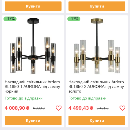
Купити
Купити
–17%
–17%
Накладний світильник Ardero
Накладний світильник Ardero
BL1850-1 AURORA під лампу
BL1850-2 AURORA під лампу
чорний
золото
Готово до відправки
Готово до відправки
4 008,90
4 499,43
₴
₴
4 830 ₴
5 421 ₴
Купити
Купити