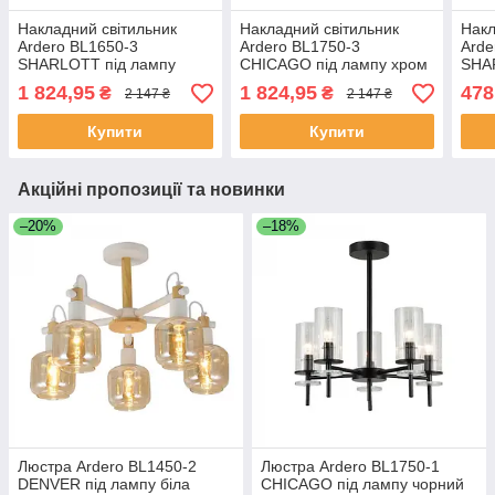
Накладний світильник
Накладний світильник
Накл
Ardero BL1650-3
Ardero BL1750-3
Arde
SHARLOTT під лампу
CHICAGO під лампу хром
SHA
хром
хро
1 824,95
1 824,95
478
₴
₴
2 147 ₴
2 147 ₴
Купити
Купити
Акційні пропозиції та новинки
–20%
–18%
Люстра Ardero BL1450-2
Люстра Ardero BL1750-1
DENVER під лампу біла
CHICAGO під лампу чорний