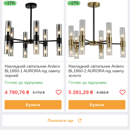
–17%
–17%
Накладний світильник Ardero
Накладний світильник Ardero
BL1860-1 AURORA під лампу
BL1860-2 AURORA під лампу
чорний
золото
Готово до відправки
Готово до відправки
4 790,76
5 281,29
₴
₴
5 772 ₴
6 363 ₴
Купити
Купити
Показати ще