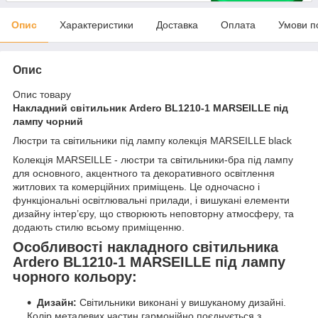
Опис
Характеристики
Доставка
Оплата
Умови п
Опис
Опис товару
Накладний світильник Ardero BL1210-1 MARSEILLE під
лампу чорний
Люстри та світильники під лампу колекція MARSEILLE black
Колекція MARSEILLE - люстри та світильники-бра під лампу
для основного, акцентного та декоративного освітлення
житлових та комерційних приміщень. Це одночасно і
функціональні освітлювальні прилади, і вишукані елементи
дизайну інтер’єру, що створюють неповторну атмосферу, та
додають стилю всьому приміщенню.
Особливості накладного світильника
Ardero BL1210-1 MARSEILLE під лампу
чорного кольору:
Дизайн:
Світильники виконані у вишуканому дизайні.
Колір металевих частин гармонійно поєднується з