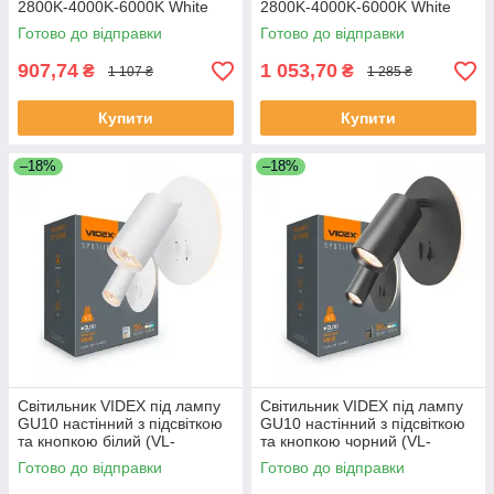
2800K-4000K-6000K White
2800K-4000K-6000K White
Готово до відправки
Готово до відправки
907,74
1 053,70
₴
₴
1 107 ₴
1 285 ₴
Купити
Купити
–18%
–18%
Світильник VIDEX під лампу
Світильник VIDEX під лампу
GU10 настінний з підсвіткою
GU10 настінний з підсвіткою
та кнопкою білий (VL-
та кнопкою чорний (VL-
SPF24E-W)
SPF24E-B)
Готово до відправки
Готово до відправки