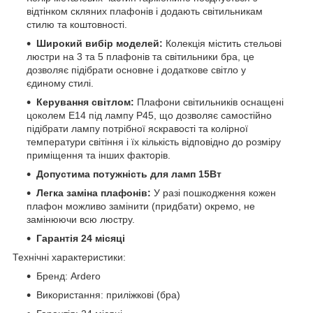
відтінком скляних плафонів і додають світильникам
стилю та коштовності.
Широкий вибір моделей:
Колекція містить стельові
люстри на 3 та 5 плафонів та світильники бра, це
дозволяє підібрати основне і додаткове світло у
єдиному стилі.
Керування світлом:
Плафони світильників оснащені
цоколем Е14 під лампу Р45, що дозволяє самостійно
підібрати лампу потрібної яскравості та колірної
температури світіння і їх кількість відповідно до розміру
приміщення та інших факторів.
Допустима потужність для ламп 15Вт
Легка заміна плафонів:
У разі пошкодження кожен
плафон можливо замінити (придбати) окремо, не
замінюючи всю люстру.
Гарантія 24 місяці
Технічні характеристики:
Бренд: Ardero
Використання: приліжкові (бра)