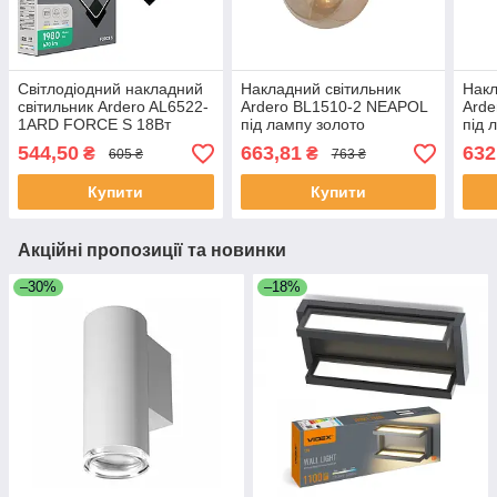
Світлодіодний накладний
Накладний світильник
Накл
світильник Ardero AL6522-
Ardero BL1510-2 NEAPOL
Ard
1ARD FORCE S 18Вт
під лампу золото
під 
чорний
544,50
663,81
632
₴
₴
605 ₴
763 ₴
Купити
Купити
Акційні пропозиції та новинки
–30%
–18%