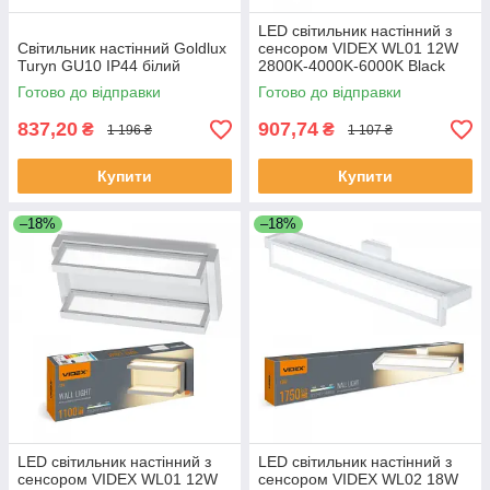
LED світильник настінний з
Світильник настінний Goldlux
сенсором VIDEX WL01 12W
Turyn GU10 IP44 білий
2800K-4000K-6000K Black
Готово до відправки
Готово до відправки
837,20
907,74
₴
₴
1 196 ₴
1 107 ₴
Купити
Купити
–18%
–18%
LED світильник настінний з
LED світильник настінний з
сенсором VIDEX WL01 12W
сенсором VIDEX WL02 18W