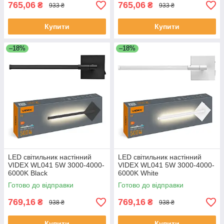
765,06
765,06
₴
₴
933 ₴
933 ₴
Купити
Купити
–18%
–18%
LED світильник настінний
LED світильник настінний
VIDEX WL041 5W 3000-4000-
VIDEX WL041 5W 3000-4000-
6000K Black
6000K White
Готово до відправки
Готово до відправки
769,16
769,16
₴
₴
938 ₴
938 ₴
Купити
Купити