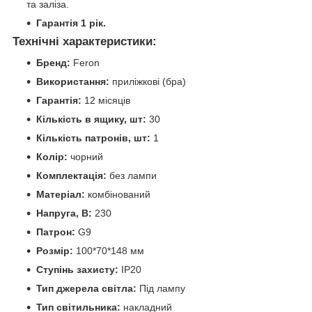
та заліза.
Гарантія 1 рік.
Технічні характеристики:
Бренд:
Feron
Використання:
приліжкові (бра)
Гарантія:
12 місяців
Кількість в ящику, шт:
30
Кількість патронів, шт:
1
Колір:
чорний
Комплектація:
без лампи
Матеріал:
комбінований
Напруга, В:
230
Патрон:
G9
Розмір:
100*70*148 мм
Ступінь захисту:
IP20
Тип джерела світла:
Під лампу
Тип світильника:
накладний