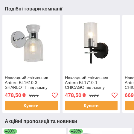
Подібні товари компанії
Накладний світильник
Накладний світильник
Накл
Ardero BL1610-3
Ardero BL1710-1
Arde
SHARLOTT під лампу
CHICAGO під лампу
CHI
хром
чорний
478,50
478,50
669
₴
₴
550 ₴
550 ₴
Купити
Купити
Акційні пропозиції та новинки
–30%
–28%