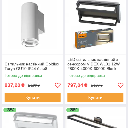
LED світильник настінний з
Світильник настінний Goldlux
сенсором VIDEX WL01 12W
Turyn GU10 IP44 білий
2800K-4000K-6000K Black
Готово до відправки
Готово до відправки
837,20
797,04
₴
₴
1 196 ₴
1 107 ₴
Купити
Купити
–28%
–28%