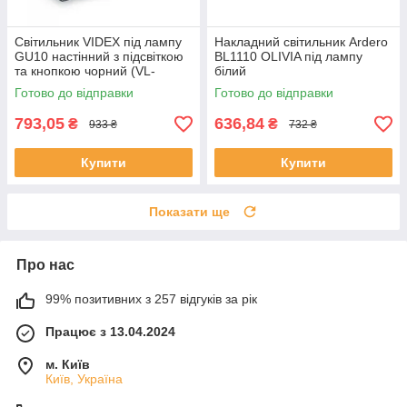
Світильник VIDEX під лампу
Накладний світильник Ardero
GU10 настінний з підсвіткою
BL1110 OLIVIA під лампу
та кнопкою чорний (VL-
білий
SPF24E-B)
Готово до відправки
Готово до відправки
793,05
636,84
₴
₴
933 ₴
732 ₴
Купити
Купити
Показати ще
Про нас
99% позитивних з 257 відгуків за рік
Працює з 13.04.2024
м. Київ
Київ, Україна