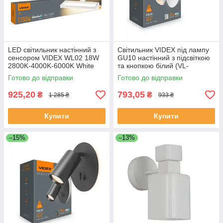
LED світильник настінний з
Світильник VIDEX під лампу
сенсором VIDEX WL02 18W
GU10 настінний з підсвіткою
2800K-4000K-6000K White
та кнопкою білий (VL-
SPF24E-W)
Готово до відправки
Готово до відправки
925,20
793,05
₴
₴
1 285 ₴
933 ₴
Купити
Купити
–15%
–13%