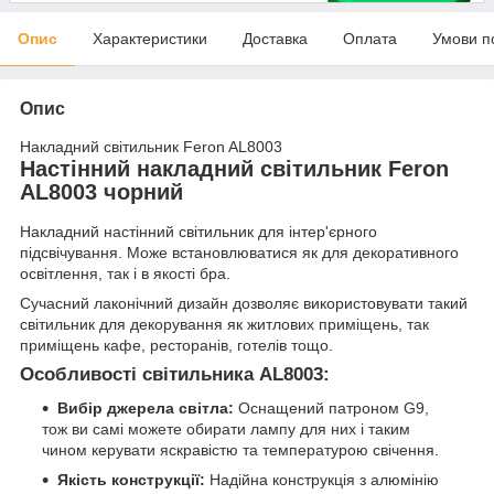
Опис
Характеристики
Доставка
Оплата
Умови п
Опис
Накладний світильник Feron AL8003
Настінний накладний світильник Feron
AL8003 чорний
Накладний настінний світильник для інтер'єрного
підсвічування. Може встановлюватися як для декоративного
освітлення, так і в якості бра.
Сучасний лаконічний дизайн дозволяє використовувати такий
світильник для декорування як житлових приміщень, так
приміщень кафе, ресторанів, готелів тощо.
Особливості світильника AL8003:
Вибір джерела світла:
Оснащений патроном G9,
тож ви самі можете обирати лампу для них і таким
чином керувати яскравістю та температурою свічення.
Якість конструкції:
Надійна конструкція з алюмінію