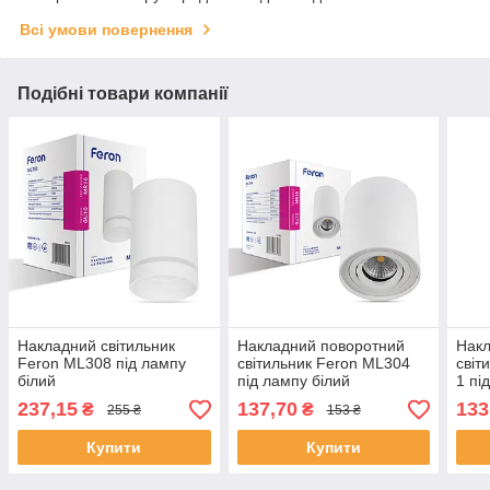
Всі умови повернення
Подібні товари компанії
Накладний світильник
Накладний поворотний
Накл
Feron ML308 під лампу
світильник Feron ML304
світ
білий
під лампу білий
1 пі
237,15
137,70
133
₴
₴
255 ₴
153 ₴
Купити
Купити