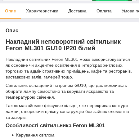
Опис
Характеристики
Доставка
Оплата
Умови п
Опис
Накладний неповоротний світильник
Feron ML301 GU10 IP20 білий
Накладний світильник Feron ML301 може використовуватися
як основне чи акцентне освітлення в інтер'єрах житлових,
торгових та адміністративних приміщень, кафе та ресторанів,
виставкових залів, галерей тощо.
Світильник оснащений патроном GU10, що дає можливість
обирати лампу самостійно та керувати яскравістю та
температурою свічення.
Також має зйомне фіксуюче кільце, яке перекриває контури
лампи, створюючи цілісну конструкцію без зайвих елементів
та зазорів.
Особливості світильника Feron ML301
Керування світлом.