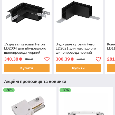
З'єднувач кутовий Feron
З'єднувач кутовий Feron
Конн
LD2004 для вбудованого
LD2021 для накладного
LD11
шинопровода чорний
шинопровода чорний
340,38
300,39
281
₴
₴
366 ₴
323 ₴
Купити
Купити
Акційні пропозиції та новинки
–30%
–30%