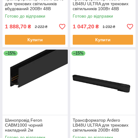
для трекових світильників
LB48U ULTRA для трекових
вбудований 200Вт 48В
світильників 100Вт 48В
Готово до відправки
Готово до відправки
1 888,70
1 047,20
₴
₴
2 222 ₴
1 232 ₴
Купити
Купити
–15%
–15%
Шинопровід Feron
Трансформатор Ardero
CABM1000 чорний
LB48U ULTRA для трекових
накладний 2м
світильників 200Вт 48В
Готово до відправки
Готово до відправки