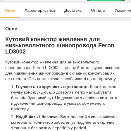
Опис
Характеристики
Доставка
Оплата
Умови п
Опис
Кутовий конектор живлення для
низьковольтного шинопровода Feron
LD3002
Кутовий конектор живлення для низьковольтного
шинопровода Feron LD3002 - це надійне та зручне рішення
для підключення шинопроводу в складних конфігураціях
освітлення. Ось деякі ключові особливості цього продукту:
Гнучкість та зручність в установці:
Конектор має
гнучку конструкцію, що дозволяє легко налаштувати
його під будь-який кут. Це дозволяє з легкістю виконати
підключення шинопроводу в умовах обмеженого
простору.
Надійність і безпека:
Виготовлений з високоякісних
матеріалів, коннектор забезпечує надійне електричне
з'єднання без ризику перебоїв у роботі.