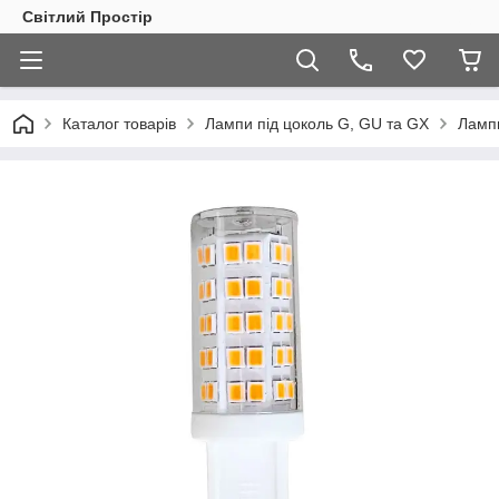
Світлий Простір
Каталог товарів
Лампи під цоколь G, GU та GX
Лампи