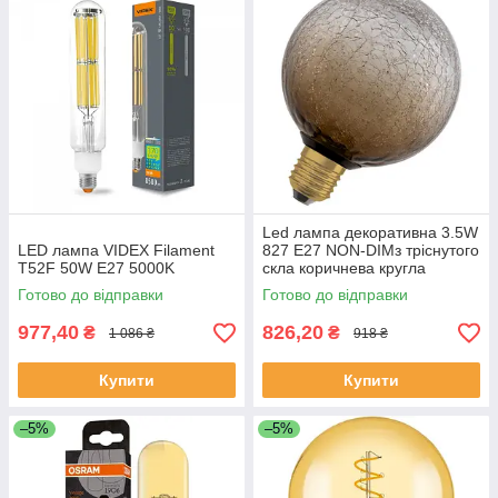
Led лампа декоративна 3.5W
LED лампа VIDEX Filament
827 E27 NON-DIMз тріснутого
T52F 50W E27 5000K
скла коричнева кругла
Готово до відправки
Готово до відправки
977,40
826,20
₴
₴
1 086 ₴
918 ₴
Купити
Купити
–5%
–5%