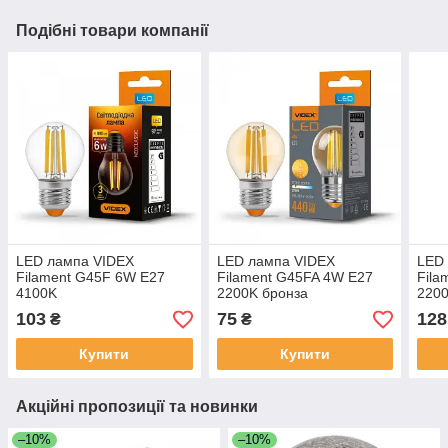
Подібні товари компанії
LED лампа VIDEX
LED лампа VIDEX
LED
Filament G45F 6W E27
Filament G45FA 4W E27
Fila
4100K
2200K бронза
2200
103
75
128
₴
₴
Купити
Купити
Акційні пропозиції та новинки
–10%
–10%