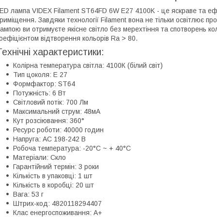
ED лампа VIDEX Filament ST64FD 6W E27 4100K - це яскраве та е
риміщення. Завдяки технології Filament вона не тільки освітлює пр
ампою ви отримуєте якісне світло без мерехтіння та спотворень ко
оефіцієнтом відтворення кольорів Ra > 80.
Технічні характеристики:
Колірна температура світла: 4100К (білий світ)
Тип цоколя: E 27
Формфактор: ST64
Потужність: 6 Вт
Світловий потік: 700 Лм
Максимальний струм: 48мА
Кут розсіювання: 360°
Ресурс роботи: 40000 годин
Напруга: AC 198-242 В
Робоча температура: -20°C ~ + 40°С
Матеріали: Скло
Гарантійний термін: 3 роки
Кількість в упаковці: 1 шт
Кількість в коробці: 20 шт
Вага: 53 г
Штрих-код: 4820118294407
Клас енергоспоживання: А+