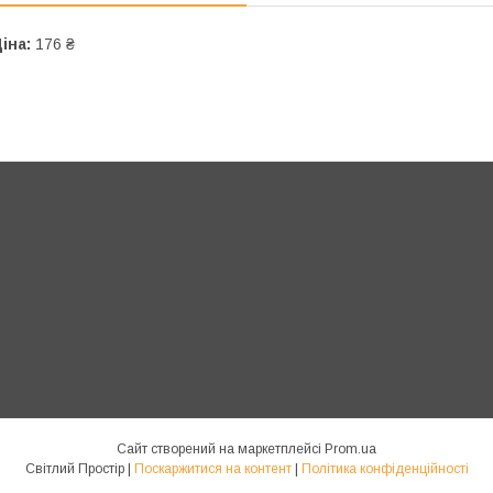
іна:
176 ₴
Сайт створений на маркетплейсі
Prom.ua
Світлий Простір |
Поскаржитися на контент
|
Політика конфіденційності