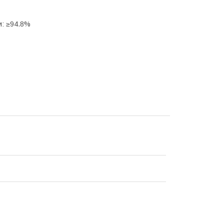
и: ≥94.8%