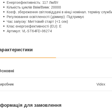
Енергоефективність: 117 Лм/Вт
Кількість циклів Ввім/Вимк: 20000
Коеф. збереження світловіддачі в кінці номінал. терміну служб
Регулювання освітленості (діммер): Підтримує
Час запуску: Миттєвий старт (<1 сек)
Клас енергоефективності (EU): E
Артикул: VL-ST64FD-06274
арактеристики
Основні
иробник
Videx
нформація для замовлення