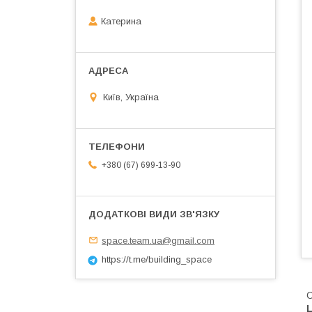
Катерина
Київ, Україна
+380 (67) 699-13-90
space.team.ua@gmail.com
https://t.me/building_space
О
L