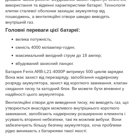
використання та відмінні характеристики батареї. Технологія
клепки сталевої оболонки захищає акумулятор від
пошкоджень, а вентиляційні отвори швидко виводять
внутрішній газ.
Головні переваги цієї батареї:
велика потужність;
ємність 4000 міліампер-годин;
максимальний вихідний струм до 18 ампер;
вбудований захисний ланцюг.
Батарея Fenix ARB-L21-4000P витримує 500 циклів зарядки.
Вона має захист від перезаряду, запобігання надмірному
розряду акумулятора, захист від короткого замикання, клапан
скидання тиску та катодний блок. Ви можете бути впевнені у
надійності цього акумулятора.
Вентиляційні отвори для виведення тиску, які виводять газ, що
утворюється внаслідок можливого внутрішнього короткого
замикання, запобігають надмірному розширенню елемента і
усувають вторинні небезпеки, такі як можливі вибухи. Вони
забезпечують більшу безпеку акумулятора, хоча проблеми
рідко виникають з батареями такої якості.