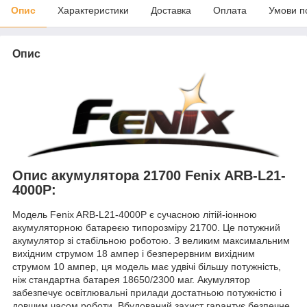
Опис
Характеристики
Доставка
Оплата
Умови п
Опис
Опис акумулятора 21700 Fenix ARB-L21-
4000P:
Модель Fenix ARB-L21-4000P є сучасною літій-іонною
акумуляторною батареєю типорозміру 21700. Це потужний
акумулятор зі стабільною роботою. З великим максимальним
вихідним струмом 18 ампер і безперервним вихідним
струмом 10 ампер, ця модель має удвічі більшу потужність,
ніж стандартна батарея 18650/2300 маг. Акумулятор
забезпечує освітлювальні прилади достатньою потужністю і
довшим часом роботи. Вбудований захист гарантує безпечне