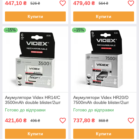
447,10
479,40
₴
₴
526 ₴
564 ₴
Купити
Купити
–15%
–15%
Акумулятори Videx HR14/C
Акумулятори Videx HR20/D
3500mAh double blister/2шт
7500mAh double blister/2шт
Готово до відправки
Готово до відправки
421,60
737,80
₴
₴
496 ₴
868 ₴
Купити
Купити