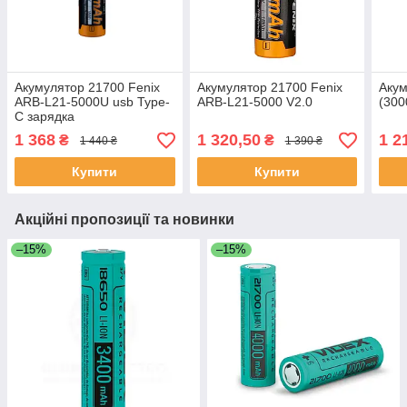
Акумулятор 21700 Fenix
Акумулятор 21700 Fenix
Акум
ARB-L21-5000U usb Type-
ARB-L21-5000 V2.0
(300
C зарядка
1 368
1 320,50
1 2
₴
₴
1 440 ₴
1 390 ₴
Купити
Купити
Акційні пропозиції та новинки
–15%
–15%