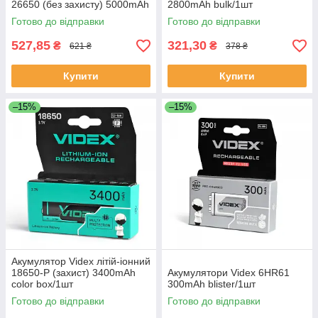
26650 (без захисту) 5000mAh
2800mAh bulk/1шт
Готово до відправки
Готово до відправки
527,85
321,30
₴
₴
621 ₴
378 ₴
Купити
Купити
–15%
–15%
Акумулятор Videx літій-іонний
18650-P (захист) 3400mAh
Акумулятори Videx 6HR61
color box/1шт
300mAh blister/1шт
Готово до відправки
Готово до відправки