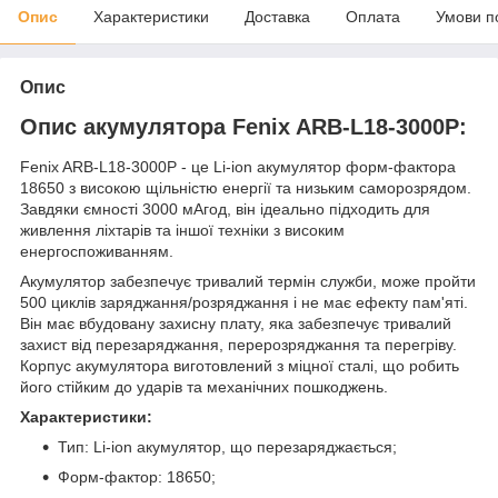
Опис
Характеристики
Доставка
Оплата
Умови п
Опис
Опис акумулятора Fenix ARB-L18-3000P:
Fenix ARB-L18-3000P - це Li-ion акумулятор форм-фактора
18650 з високою щільністю енергії та низьким саморозрядом.
Завдяки ємності 3000 мАгод, він ідеально підходить для
живлення ліхтарів та іншої техніки з високим
енергоспоживанням.
Акумулятор забезпечує тривалий термін служби, може пройти
500 циклів заряджання/розряджання і не має ефекту пам'яті.
Він має вбудовану захисну плату, яка забезпечує тривалий
захист від перезаряджання, перерозряджання та перегріву.
Корпус акумулятора виготовлений з міцної сталі, що робить
його стійким до ударів та механічних пошкоджень.
Характеристики:
Тип: Li-ion акумулятор, що перезаряджається;
Форм-фактор: 18650;