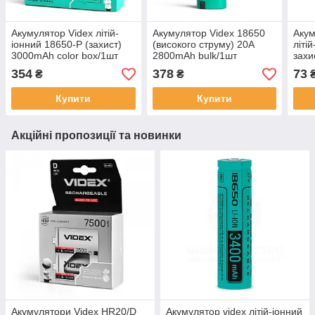
Акумулятор Videx літій-
Акумулятор Videx 18650
Аку
іонний 18650-P (захист)
(високого струму) 20A
літі
3000mAh color box/1шт
2800mAh bulk/1шт
захи
bulk
354
378
73
₴
₴
Купити
Купити
Акційні пропозиції та новинки
Акумулятори Videx HR20/D
Акумулятор videx літій-іонний