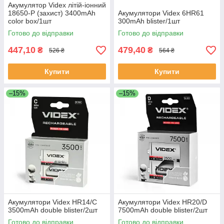
Акумулятор Videx літій-іонний
18650-P (захист) 3400mAh
Акумулятори Videx 6HR61
color box/1шт
300mAh blister/1шт
Готово до відправки
Готово до відправки
447,10
479,40
₴
₴
526 ₴
564 ₴
Купити
Купити
–15%
–15%
Акумулятори Videx HR14/C
Акумулятори Videx HR20/D
3500mAh double blister/2шт
7500mAh double blister/2шт
Готово до відправки
Готово до відправки