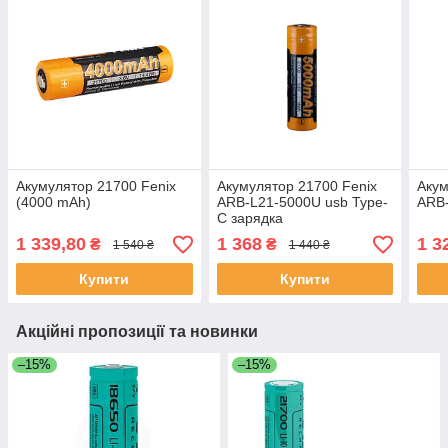
Акумулятор 21700 Fenix
Акумулятор 21700 Fenix
Акум
(4000 mAh)
ARB-L21-5000U usb Type-
ARB-
C зарядка
1 339,80
1 368
1 3
₴
₴
1 540 ₴
1 440 ₴
Купити
Купити
Акційні пропозиції та новинки
–15%
–15%