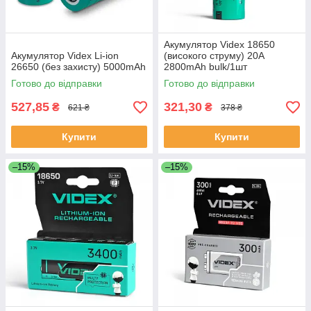
Акумулятор Videx 18650
Акумулятор Videx Li-ion
(високого струму) 20A
26650 (без захисту) 5000mAh
2800mAh bulk/1шт
Готово до відправки
Готово до відправки
527,85
321,30
₴
₴
621 ₴
378 ₴
Купити
Купити
–15%
–15%