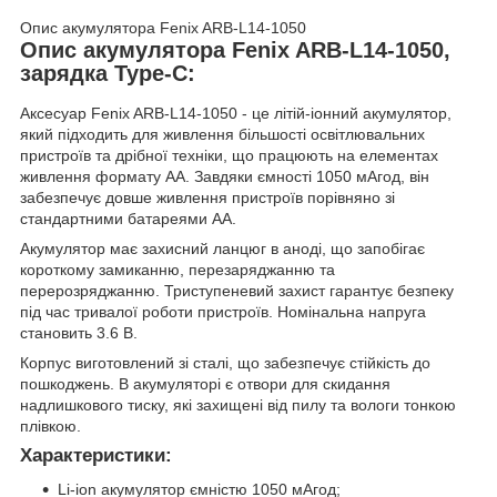
Опис акумулятора Fenix ARB-L14-1050
Опис акумулятора Fenix ARB-L14-1050,
зарядка Type-C:
Аксесуар Fenix ARB-L14-1050 - це літій-іонний акумулятор,
який підходить для живлення більшості освітлювальних
пристроїв та дрібної техніки, що працюють на елементах
живлення формату АА. Завдяки ємності 1050 мАгод, він
забезпечує довше живлення пристроїв порівняно зі
стандартними батареями АА.
Акумулятор має захисний ланцюг в аноді, що запобігає
короткому замиканню, перезаряджанню та
перерозряджанню. Триступеневий захист гарантує безпеку
під час тривалої роботи пристроїв. Номінальна напруга
становить 3.6 В.
Корпус виготовлений зі сталі, що забезпечує стійкість до
пошкоджень. В акумуляторі є отвори для скидання
надлишкового тиску, які захищені від пилу та вологи тонкою
плівкою.
Характеристики:
Li-ion акумулятор ємністю 1050 мАгод;