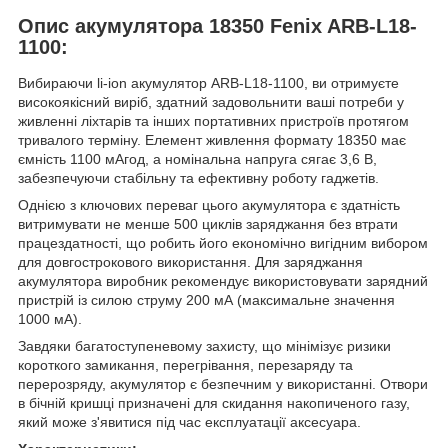
Опис акумулятора 18350 Fenix ARB-L18-
1100:
Вибираючи li-ion акумулятор ARB-L18-1100, ви отримуєте
високоякісний виріб, здатний задовольнити ваші потреби у
живленні ліхтарів та інших портативних пристроїв протягом
тривалого терміну. Елемент живлення формату 18350 має
ємність 1100 мАгод, а номінальна напруга сягає 3,6 В,
забезпечуючи стабільну та ефективну роботу гаджетів.
Однією з ключових переваг цього акумулятора є здатність
витримувати не менше 500 циклів заряджання без втрати
працездатності, що робить його економічно вигідним вибором
для довгострокового використання. Для заряджання
акумулятора виробник рекомендує використовувати зарядний
пристрій із силою струму 200 мА (максимальне значення
1000 мА).
Завдяки багатоступеневому захисту, що мінімізує ризики
короткого замикання, перегрівання, перезаряду та
перерозряду, акумулятор є безпечним у використанні. Отвори
в бічній кришці призначені для скидання накопиченого газу,
який може з'явитися під час експлуатації аксесуара.