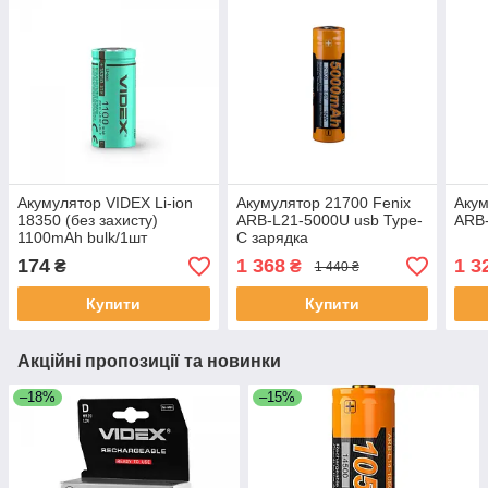
Акумулятор VIDEX Li-ion
Акумулятор 21700 Fenix
Акум
18350 (без захисту)
ARB-L21-5000U usb Type-
ARB-
1100mAh bulk/1шт
C зарядка
174
1 368
1 3
₴
₴
1 440 ₴
Купити
Купити
Акційні пропозиції та новинки
–18%
–15%