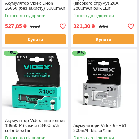
Акумулятор Videx Li-ion
(високого струму) 20A
26650 (без захисту) 5000mAh
2800mAh bulk/1шт
Готово до відправки
Готово до відправки
527,85
321,30
₴
₴
621 ₴
378 ₴
Купити
Купити
–15%
–15%
Акумулятор Videx літій-іонний
18650-P (захист) 3400mAh
Акумулятори Videx 6HR61
color box/1шт
300mAh blister/1шт
Готово до відправки
Готово до відправки