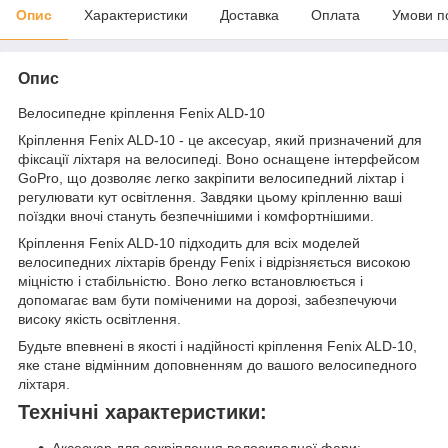
Опис
Характеристики
Доставка
Оплата
Умови п
Опис
Велосипедне кріплення Fenix ALD-10
Кріплення Fenix ALD-10 - це аксесуар, який призначений для
фіксації ліхтаря на велосипеді. Воно оснащене інтерфейсом
GoPro, що дозволяє легко закріпити велосипедний ліхтар і
регулювати кут освітлення. Завдяки цьому кріпленню ваші
поїздки вночі стануть безпечнішими і комфортнішими.
Кріплення Fenix ALD-10 підходить для всіх моделей
велосипедних ліхтарів бренду Fenix і відрізняється високою
міцністю і стабільністю. Воно легко встановлюється і
допомагає вам бути поміченими на дорозі, забезпечуючи
високу якість освітлення.
Будьте впевнені в якості і надійності кріплення Fenix ALD-10,
яке стане відмінним доповненням до вашого велосипедного
ліхтаря.
Технічні характеристики: