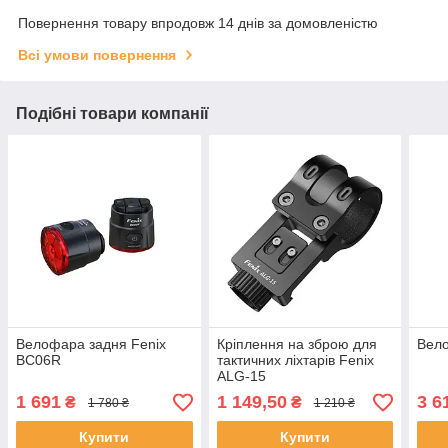
Повернення товару впродовж 14 днів за домовленістю
Всі умови повернення
Подібні товари компанії
Велофара задня Fenix
Кріплення на зброю для
Вел
BC06R
тактичних ліхтарів Fenix
ALG-15
1 691
1 149,50
3 6
₴
₴
1 780 ₴
1 210 ₴
Купити
Купити