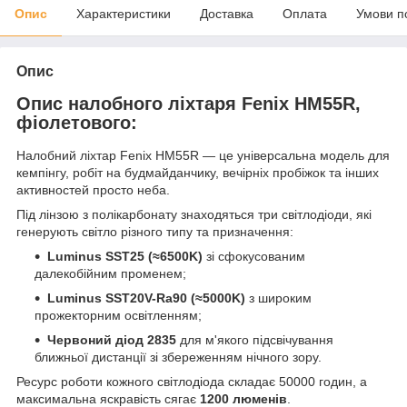
Опис
Характеристики
Доставка
Оплата
Умови п
Опис
Опис налобного ліхтаря Fenix HM55R,
фіолетового:
Налобний ліхтар Fenix HM55R — це універсальна модель для
кемпінгу, робіт на будмайданчику, вечірніх пробіжок та інших
активностей просто неба.
Під лінзою з полікарбонату знаходяться три світлодіоди, які
генерують світло різного типу та призначення:
Luminus SST25 (≈6500K)
зі сфокусованим
далекобійним променем;
Luminus SST20V-Ra90 (≈5000K)
з широким
прожекторним освітленням;
Червоний діод 2835
для м'якого підсвічування
ближньої дистанції зі збереженням нічного зору.
Ресурс роботи кожного світлодіода складає 50000 годин, а
максимальна яскравість сягає
1200 люменів
.