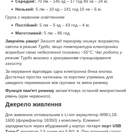
Середній:
70 лм – 145 кд – 17 год 40 хв – 24 м;
Низький:
5 лм – 10 кд – 141 год 10 хв – 6 м.
Група з червоним освітленням
Постійний:
5 лм – 5 кд – 43 год – 4 м;
Миготливий:
5 лм – 86 год.
Зверніть увагу!
Захист від перегріву знижує яскравість
світла в режимі Турбо, якщо температура електроніки
всередині сягає небезпечної позначки ~55°C. Час роботи у
режимі Турбо вказано з урахуванням спрацьовування
захисту.
За керування відповідає одна електронна бічна кнопка.
Достатньо простих натискань та коротких утримань для
швидкого перемикання між групами та зміни режиму.
Функція пам'яті режиму
запам'ятовує останній використаний
рівень (крім червоного).
Джерело живлення
Для живлення оптимальним є Li-ion акумулятор ARB-L18-
1600 (формфактор 18350) з комплекту. Елемент
заряджається через вбудований у корпус ліхтаря
порт USB
Type-C
протягом 2.5 годин від 5 В/1 А. Про поточний статус