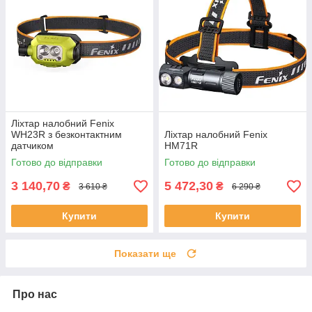
Ліхтар налобний Fenix
WH23R з безконтактним
Ліхтар налобний Fenix
датчиком
HM71R
Готово до відправки
Готово до відправки
3 140,70
5 472,30
₴
₴
3 610 ₴
6 290 ₴
Купити
Купити
Показати ще
Про нас