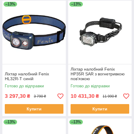
–13%
–13%
Ліхтар налобний Fenix
Ліхтар налобний Fenix
HP35R SAR з вогнетривкою
HL32R-T синій
пов'язкою
Готово до відправки
Готово до відправки
3 297,30
10 431,30
₴
₴
3 790 ₴
11 990 ₴
Купити
Купити
–13%
–13%