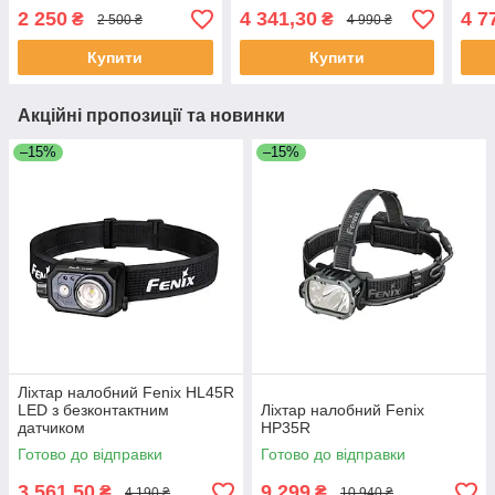
2 250
4 341,30
4 7
₴
₴
2 500 ₴
4 990 ₴
Купити
Купити
Акційні пропозиції та новинки
–15%
–15%
Ліхтар налобний Fenix HL45R
LED з безконтактним
Ліхтар налобний Fenix
датчиком
HP35R
Готово до відправки
Готово до відправки
3 561,50
9 299
₴
₴
4 190 ₴
10 940 ₴