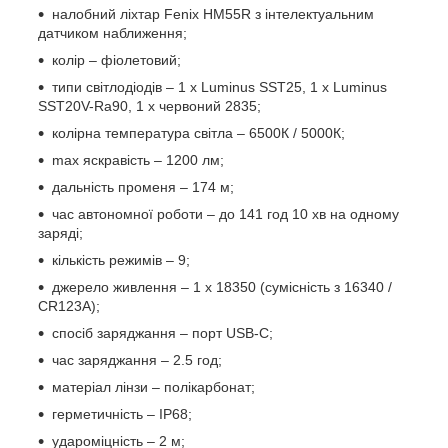
налобний ліхтар Fenix HM55R з інтелектуальним
датчиком наближення;
колір – фіолетовий;
типи світлодіодів – 1 х Luminus SST25, 1 х Luminus
SST20V-Ra90, 1 х червоний 2835;
колірна температура світла – 6500К / 5000К;
max яскравість – 1200 лм;
дальність променя – 174 м;
час автономної роботи – до 141 год 10 хв на одному
заряді;
кількість режимів – 9;
джерело живлення – 1 х 18350 (сумісність з 16340 /
CR123A);
спосіб заряджання – порт USB-C;
час заряджання – 2.5 год;
матеріал лінзи – полікарбонат;
герметичність – IP68;
удароміцність – 2 м;