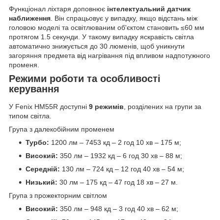
Функціонал ліхтаря доповнює
інтелектуальний датчик
наближення
. Він спрацьовує у випадку, якщо відстань між
головою моделі та освітлюваним об'єктом становить ≤60 мм
протягом 1.5 секунди. У такому випадку яскравість світла
автоматично знижується до 30 люменів, щоб уникнути
загоряння предмета від нагрівання під впливом надпотужного
променя.
Режими роботи та особливості
керування
У Fenix HM55R доступні
9 режимів
, розділених на групи за
типом світла.
Група з далекобійним променем
Турбо:
1200 лм – 7453 кд – 2 год 10 хв – 175 м;
Високий:
350 лм – 1932 кд – 6 год 30 хв – 88 м;
Середній:
130 лм – 724 кд – 12 год 40 хв – 54 м;
Низький:
30 лм – 175 кд – 47 год 18 хв – 27 м.
Група з прожекторним світлом
Високий:
350 лм – 948 кд – 3 год 40 хв – 62 м;