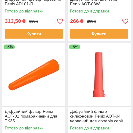
Fenix AD101-R
Fenix AOT-03W
Готово до відправки
Готово до відправки
313,50
266
₴
₴
330 ₴
280 ₴
Купити
Купити
–5%
–5%
Дифузійний фільтр Fenix
Дифузійний фільтр
AOT-01 помаранчевий для
силіконовий Fenix AOT-04
TK35
червоний для ліхтарів серії
PD, TK, WF, HT
Готово до відправки
Готово до відправки