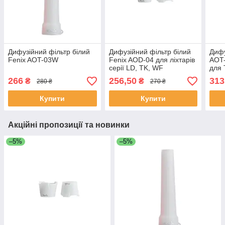
Дифузійний фільтр білий
Дифузійний фільтр білий
Дифу
Fenix AOT-03W
Fenix AOD-04 для ліхтарів
AOT
серії LD, TK, WF
для
266
256,50
313
₴
₴
280 ₴
270 ₴
Купити
Купити
Акційні пропозиції та новинки
–5%
–5%