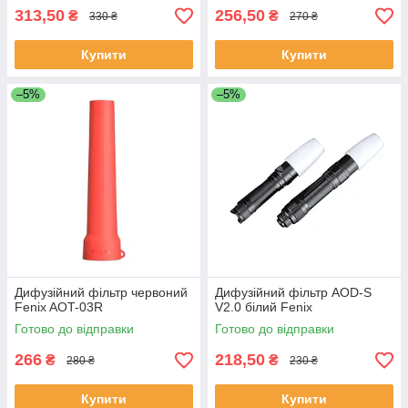
313,50
256,50
₴
₴
330 ₴
270 ₴
Купити
Купити
–5%
–5%
Дифузійний фільтр червоний
Дифузійний фільтр AOD-S
Fenix AOT-03R
V2.0 білий Fenix
Готово до відправки
Готово до відправки
266
218,50
₴
₴
280 ₴
230 ₴
Купити
Купити