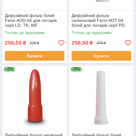
Дифузійний фільтр білий
Дифузійний фільтр
Fenix AOD-04 для ліхтарів
силіконовий Fenix AOT-04
серії LD, TK, WF
білий для ліхтарів серії PD,
TK, WF, HT
Готово до відправки
Готово до відправки
256,50
256,50
₴
₴
270 ₴
270 ₴
Купити
Купити
–5%
–5%
Дифузійний фільтр червоний
Дифузійний фільтр білий