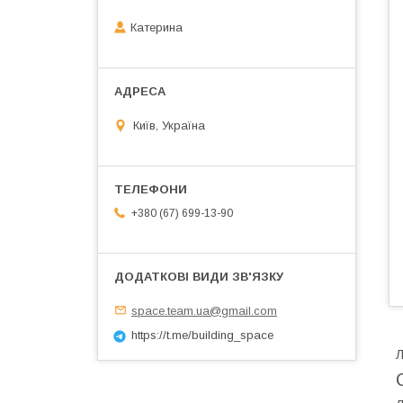
Катерина
Київ, Україна
+380 (67) 699-13-90
space.team.ua@gmail.com
https://t.me/building_space
Л