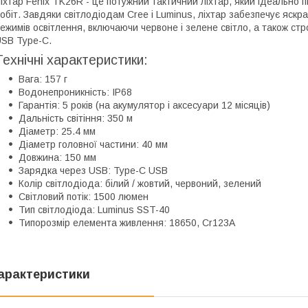
іхтар Fenix TK26R - це потужний тактичний ліхтар, який ідеально п
обіт. Завдяки світлодіодам Cree і Luminus, ліхтар забезпечує яскра
ежимів освітлення, включаючи червоне і зелене світло, а також ст
SB Type-C.
Технічні характеристики:
Вага: 157 г
Водонепроникність: IP68
Гарантія: 5 років (на акумулятор і аксесуари 12 місяців)
Дальність світіння: 350 м
Діаметр: 25.4 мм
Діаметр головної частини: 40 мм
Довжина: 150 мм
Зарядка через USB: Type-C USB
Колір світлодіода: білий / жовтий, червоний, зелений
Світловий потік: 1500 люмен
Тип світлодіода: Luminus SST-40
Типорозмір елемента живлення: 18650, Cr123A
арактеристики