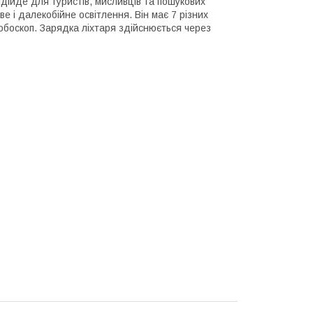
ідійде для туристів, мисливців та пошукових
ве і далекобійне освітлення. Він має 7 різних
робоскоп. Зарядка ліхтаря здійснюється через