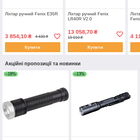
Ліхтар ручний Fenix E35R
Ліхтар ручний Fenix
Ліхт
LR40R V2.0
Feni
13 058,70
₴
3 854,10
4 1
₴
4 430 ₴
15 010 ₴
Купити
Купити
Акційні пропозиції та новинки
–18%
–13%