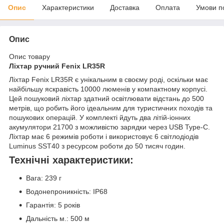
Опис
Характеристики
Доставка
Оплата
Умови п
Опис
Опис товару
Ліхтар ручний Fenix LR35R
Ліхтар Fenix LR35R є унікальним в своєму роді, оскільки має
найбільшу яскравість 10000 люменів у компактному корпусі.
Цей пошуковий ліхтар здатний освітлювати відстань до 500
метрів, що робить його ідеальним для туристичних походів та
пошукових операцій. У комплекті йдуть два літій-іонних
акумулятори 21700 з можливістю зарядки через USB Type-C.
Ліхтар має 6 режимів роботи і використовує 6 світлодіодів
Luminus SST40 з ресурсом роботи до 50 тисяч годин.
Технічні характеристики:
Вага: 239 г
Водонепроникність: IP68
Гарантія: 5 років
Дальність м.: 500 м