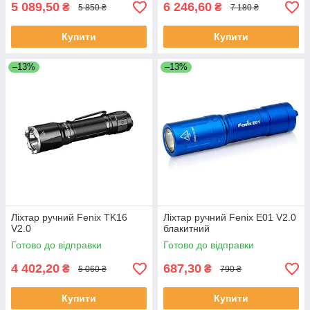
5 089,50
6 246,60
₴
₴
5 850 ₴
7 180 ₴
Купити
Купити
–13%
–13%
Ліхтар ручний Fenix TK16
Ліхтар ручний Fenix E01 V2.0
V2.0
блакитний
Готово до відправки
Готово до відправки
4 402,20
687,30
₴
₴
5 060 ₴
790 ₴
Купити
Купити