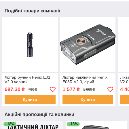
Подібні товари компанії
Ліхтар ручний Fenix E01
Ліхтар наключний Fenix
Ліхт
V2.0 чорний
E03R V2.0, сірий
V2.0
687,30
1 577
4 4
₴
₴
790 ₴
1 660 ₴
Купити
Купити
Акційні пропозиції та новинки
–18%
–18%