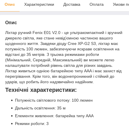
Опис
Характеристики
Доставка
Оплата
Умови п
Опис
Ліхтар ручний Fenix E01 V2.0 - це ультракомпактний і зручний
джерело світла, яке стане невід'ємною частиною вашого
щоденного життя. Завдяки діоду Cree XP-G2 S3, ліхтар має
потужність 100 люмен, забезпечуючи яскраве освітлення на
відстані до 35 метрів. З трьома режимами роботи
(Мінімальний, Середній, Максимальний) ви можете легко
налаштувати потрібний рівень світла для різних завдань.
Ліхтар живиться однією батарейкою типу AAA і має захист від
перегрівання. Крім того, він водонепроникний і стійкий до
ударів, що робить його надзвичайно надійним.
Технічні характеристики:
Потужність світлового потоку: 100 люмен
Дальність освітлення: 35 м
Елементи живлення: батарейка типу AAA
Режими роботи: 3