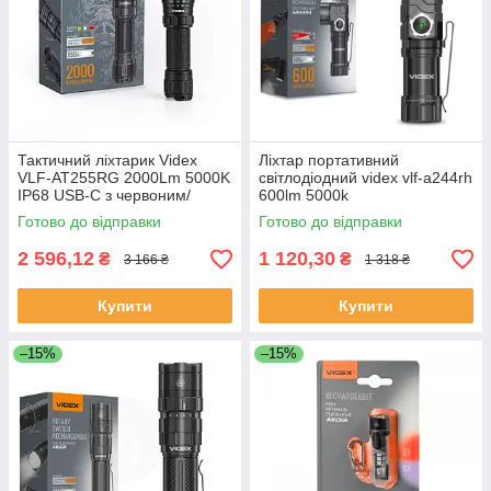
Тактичний ліхтарик Videx
Ліхтар портативний
VLF-AT255RG 2000Lm 5000K
світлодіодний videx vlf-a244rh
IP68 USB-C з червоним/
600lm 5000k
зеленим світлом
Готово до відправки
Готово до відправки
2 596,12
1 120,30
₴
₴
3 166 ₴
1 318 ₴
Купити
Купити
–15%
–15%