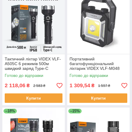
Тактичний ліхтар VIDEX VLF-
Портативний
A505C 6 режимів 500м
багатофункціональний
швидкий заряд Type-C
ліхтарик VIDEX VLF-M048
водозахист алюміній
1500Lm 5000K
Готово до відправки
Готово до відправки
2 118,06
1 309,54
₴
₴
2 583 ₴
1 597 ₴
Купити
Купити
–18%
–15%