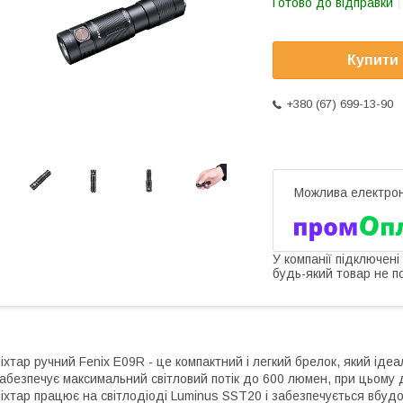
Готово до відправки
Купити
+380 (67) 699-13-90
У компанії підключені
будь-який товар не п
іхтар ручний Fenix E09R - це компактний і легкий брелок, який ід
абезпечує максимальний світловий потік до 600 люмен, при цьому 
іхтар працює на світлодіоді Luminus SST20 і забезпечується вбуд