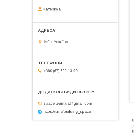
Катерина
Київ, Україна
+380 (67) 699-13-90
space.team.ua@gmail.com
https://t.me/building_space
Л
з
Л