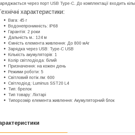
аряджається через порт USB Type-C. До комплектації входить кіль
Технічні характеристики:
Вага: 45 г
Водонепроникність: IP68
Гарантія: 2 роки
Дальність м.: 124 м
Ємність елемента живлення: До 800 мАг
Зарядка через USB: Type-C USB
Кількість акумуляторів: 1
Колір світлодіода: білий
Призначення: на кожен день
Режими роботи: 5
Світловий потік лм: 600
Світлодіод: Luminus SST20 L4
Тип: брелок
Тип товару: Ліхтарі
Типорозмір елемента живлення: Акумуляторний блок
арактеристики