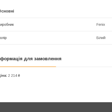
Основні
иробник
Fenix
олір
Білий
нформація для замовлення
іна:
2 214 ₴