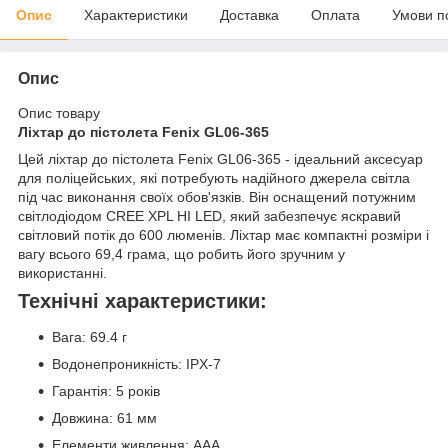
Опис
Характеристики
Доставка
Оплата
Умови п
Опис
Опис товару
Ліхтар до пістолета Fenix GL06-365
Цей ліхтар до пістолета Fenix GL06-365 - ідеальний аксесуар
для поліцейських, які потребують надійного джерела світла
під час виконання своїх обов'язків. Він оснащений потужним
світлодіодом CREE XPL HI LED, який забезпечує яскравий
світловий потік до 600 люменів. Ліхтар має компактні розміри і
вагу всього 69,4 грама, що робить його зручним у
використанні.
Технічні характеристики:
Вага: 69.4 г
Водонепроникність: IPX-7
Гарантія: 5 років
Довжина: 61 мм
Елементи живлення: AAA