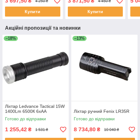
3 697,50
3 871,50
5 0
₴
₴
4 250 ₴
4 450 ₴
Купити
Купити
Акційні пропозиції та новинки
–18%
–13%
Ліхтар Ledvance Tactical 15W
1400Lm 6500К 6xAA
Ліхтар ручний Fenix LR35R
Готово до відправки
Готово до відправки
1 255,42
8 734,80
₴
₴
1 531 ₴
10 040 ₴