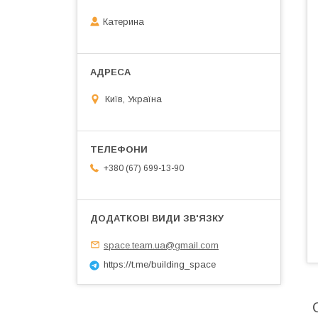
Катерина
Київ, Україна
+380 (67) 699-13-90
space.team.ua@gmail.com
https://t.me/building_space