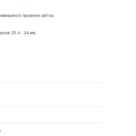
рямованого променя світла;
зоні 25.4 - 34 мм;
й