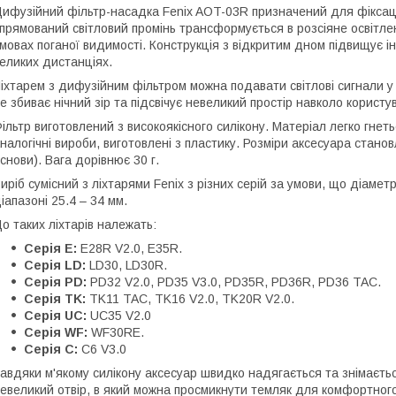
ифузійний фільтр-насадка Fenix AOT-03R призначений для фіксації 
прямований світловий промінь трансформується в розсіяне освітлен
мовах поганої видимості. Конструкція з відкритим дном підвищує і
еликих дистанціях.
іхтарем з дифузійним фільтром можна подавати світлові сигнали у
е збиває нічний зір та підсвічує невеликий простір навколо користу
ільтр виготовлений з високоякісного силікону. Матеріал легко гнет
налогічні вироби, виготовлені з пластику. Розміри аксесуара стано
снови). Вага дорівнює 30 г.
иріб сумісний з ліхтарями Fenix з різних серій за умови, що діаме
іапазоні 25.4 – 34 мм.
о таких ліхтарів належать:
Серія E:
E28R V2.0, E35R.
Серія LD:
LD30, LD30R.
Серія PD:
PD32 V2.0, PD35 V3.0, PD35R, PD36R, PD36 TAC.
Серія TK:
TK11 TAC, TK16 V2.0, TK20R V2.0.
Серія UC:
UC35 V2.0
Серія WF:
WF30RE.
Серія C:
C6 V3.0
авдяки м'якому силікону аксесуар швидко надягається та знімається
евеликий отвір, в який можна просмикнути темляк для комфортного 