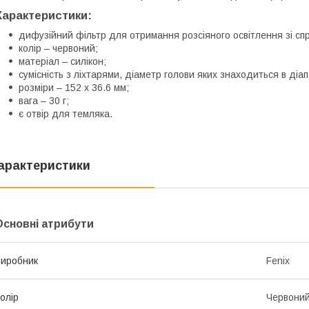
Характеристики:
дифузійний фільтр для отримання розсіяного освітлення зі сп
колір – червоний;
матеріал – силікон;
сумісність з ліхтарями, діаметр голови яких знаходиться в діапа
розміри – 152 х 36.6 мм;
вага – 30 г;
є отвір для темляка.
арактеристики
Основні атрибути
иробник
Fenix
олір
Червони