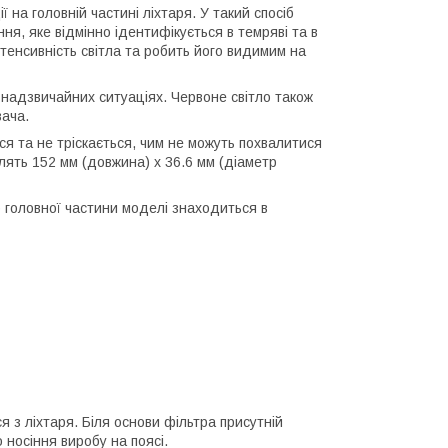
на головній частині ліхтаря. У такий спосіб
ня, яке відмінно ідентифікується в темряві та в
нтенсивність світла та робить його видимим на
 надзвичайних ситуаціях. Червоне світло також
вача.
ься та не тріскається, чим не можуть похвалитися
влять 152 мм (довжина) х 36.6 мм (діаметр
тр головної частини моделі знаходиться в
 з ліхтаря. Біля основи фільтра присутній
носіння виробу на поясі.