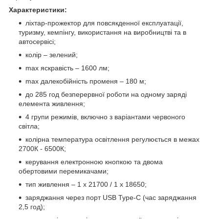
Характеристики:
ліхтар-прожектор для повсякденної експлуатації,
туризму, кемпінгу, використання на виробництві та в
автосервісі;
колір – зелений;
max яскравість – 1600 лм;
max далекобійність променя – 180 м;
до 285 год безперервної роботи на одному заряді
елемента живлення;
4 групи режимів, включно з варіантами червоного
світла;
колірна температура освітлення регулюється в межах
2700К - 6500К;
керування електронною кнопкою та двома
обертовими перемикачами;
тип живлення – 1 х 21700 / 1 х 18650;
заряджання через порт USB Type-C (час заряджання
2,5 год);