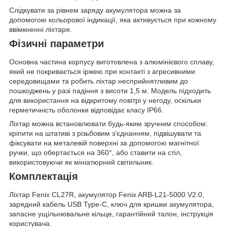
Слідкувати за рівнем заряду акумулятора можна за
допомогою кольорової індикації, яка активується при кожному
ввімкненні ліхтаря.
Фізичні параметри
Основна частина корпусу виготовлена з алюмінієвого сплаву,
який не покривається іржею при контакті з агресивними
середовищами та робить ліхтар несприйнятливим до
пошкоджень у разі падіння з висоти 1,5 м. Модель підходить
для використання на відкритому повітрі у негоду, оскільки
герметичність оболонки відповідає класу IP66.
Ліхтар можна встановлювати будь-яким зручним способом:
кріпити на штативі з різьбовим з'єднанням, підвішувати та
фіксувати на металевій поверхні за допомогою магнітної
ручки, що обертається на 360°, або ставити на стіл,
використовуючи як мініатюрний світильник.
Комплектація
Ліхтар Fenix CL27R, акумулятор Fenix ARB-L21-5000 V2.0,
зарядний кабель USB Type-C, ключ для кришки акумулятора,
запасне ущільнювальне кільце, гарантійний талон, інструкція
користувача.