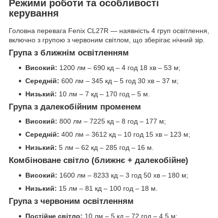
Режими роботи та особливості
керування
Головна перевага Fenix CL27R — наявність 4 груп освітлення,
включно з групою з червоним світлом, що зберігає нічний зір.
Група з ближнім освітленням
Високий:
1200 лм – 690 кд – 4 год 18 хв – 53 м;
Середній:
600 лм – 345 кд – 5 год 30 хв – 37 м;
Низький:
10 лм – 7 кд – 170 год – 5 м.
Група з далекобійним променем
Високий:
800 лм – 7225 кд – 8 год – 177 м;
Середній:
400 лм – 3612 кд – 10 год 15 хв – 123 м;
Низький:
5 лм – 62 кд – 285 год – 16 м.
Комбіноване світло (ближнє + далекобійне)
Високий:
1600 лм – 8233 кд – 3 год 50 хв – 180 м;
Низький:
15 лм – 81 кд – 100 год – 18 м.
Група з червоним освітленням
Постійне світло:
10 лм – 5 кд – 72 год – 4,5 м;