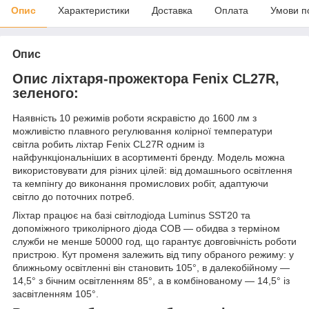
Опис
Характеристики
Доставка
Оплата
Умови п
Опис
Опис ліхтаря-прожектора Fenix CL27R,
зеленого:
Наявність 10 режимів роботи яскравістю до 1600 лм з
можливістю плавного регулювання колірної температури
світла робить ліхтар Fenix CL27R одним із
найфункціональніших в асортименті бренду. Модель можна
використовувати для різних цілей: від домашнього освітлення
та кемпінгу до виконання промислових робіт, адаптуючи
світло до поточних потреб.
Ліхтар працює на базі світлодіода Luminus SST20 та
допоміжного триколірного діода COB — обидва з терміном
служби не менше 50000 год, що гарантує довговічність роботи
пристрою. Кут променя залежить від типу обраного режиму: у
ближньому освітленні він становить 105°, в далекобійному —
14,5° з бічним освітленням 85°, а в комбінованому — 14,5° із
засвітленням 105°.