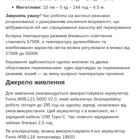
Миготливе:
10 лм – 5 кд – 144 год – 4,5 м.
Зверніть увагу!
Час роботи на високих режимах
розрахований з урахуванням зниження яскравості, що
відбувається під час спрацювання захисту від перегрівання.
Колірна температура режимів ближнього освітлення
становить 5700К, а температуру далекобійних та
комбінованих варіантів світла можна регулювати в межах від
2700К до 6500К.
Керування здійснюється однією кнопкою та двома
обертовими перемикачами: один відповідає за перемикання
режимів, інший — за зміну колірної температури променя.
Джерело живлення
Для живлення рекомендується використовувати акумулятор
Fenix ARB-L21-5000 V2.0, який забезпечує безперебійну
роботу ліхтаря до 285 год на одному заряді, незалежно від
умов використання. Цей акумулятор є в комплекті, як і
зарядний кабель USB Type-C. Час повного заряджання
займає близько 2,5 год.
Як альтернативу, можна використовувати li-ion акумулятор
Fenix ARB-L18 типорозміру 18650.