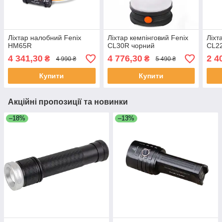
Ліхтар налобний Fenix
Ліхтар кемпінговий Fenix
Ліхт
HM65R
CL30R чорний
CL22
4 341,30
4 776,30
2 4
₴
₴
4 990 ₴
5 490 ₴
Купити
Купити
Акційні пропозиції та новинки
–18%
–13%