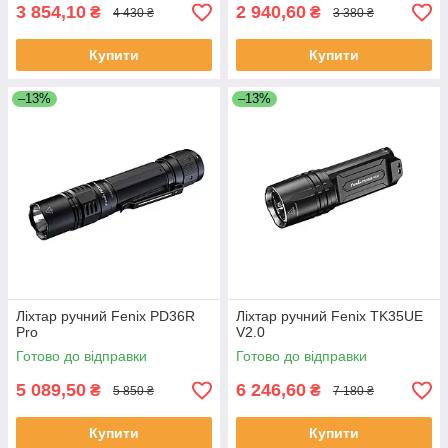
3 854,10
2 940,60
₴
₴
4 430 ₴
3 380 ₴
Купити
Купити
–13%
–13%
Ліхтар ручний Fenix PD36R
Ліхтар ручний Fenix TK35UE
Pro
V2.0
Готово до відправки
Готово до відправки
5 089,50
6 246,60
₴
₴
5 850 ₴
7 180 ₴
Купити
Купити