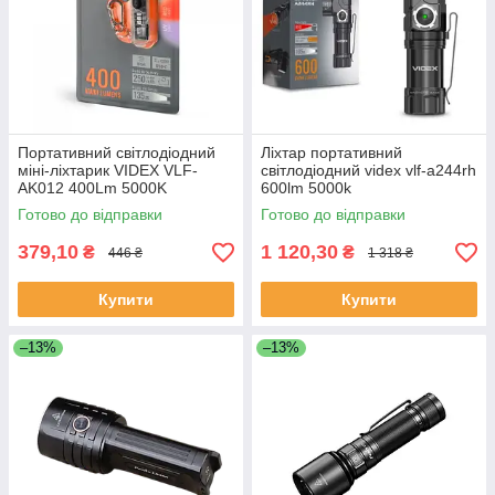
Портативний світлодіодний
Ліхтар портативний
міні-ліхтарик VIDEX VLF-
світлодіодний videx vlf-a244rh
AK012 400Lm 5000K
600lm 5000k
Готово до відправки
Готово до відправки
379,10
1 120,30
₴
₴
446 ₴
1 318 ₴
Купити
Купити
–13%
–13%