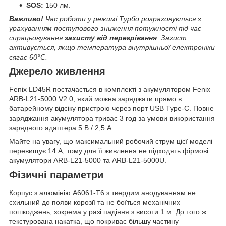
SOS:
150 лм.
Важливо!
Час роботи у режимі Турбо розраховується з
урахуванням поступового зниження потужності під час
спрацьовування
захисту від перегрівання
. Захист
активується, якщо температура внутрішньої електроніки
сягає 60°C.
Джерело живлення
Fenix LD45R постачається в комплекті з акумулятором Fenix
ARB-L21-5000 V2.0, який можна заряджати прямо в
батарейному відсіку пристрою через порт USB Type-C. Повне
заряджання акумулятора триває 3 год за умови використання
зарядного адаптера 5 В / 2,5 А.
Майте на увагу, що максимальний робочий струм цієї моделі
перевищує 14 А, тому для її живлення не підходять фірмові
акумулятори ARB-L21-5000 та ARB-L21-5000U.
Фізичні параметри
Корпус з алюмінію A6061-T6 з твердим анодуванням не
схильний до появи корозії та не боїться механічних
пошкоджень, зокрема у разі падіння з висоти 1 м. До того ж
текстурована накатка, що покриває більшу частину