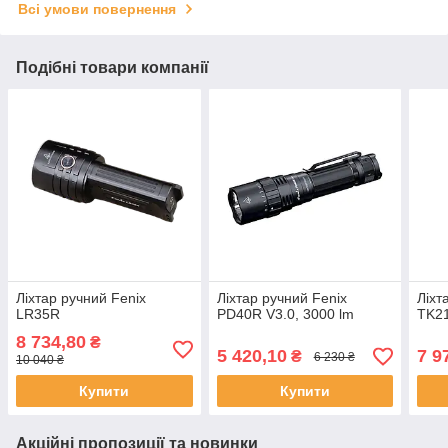
Всі умови повернення
Подібні товари компанії
Ліхтар ручний Fenix
Ліхтар ручний Fenix
Ліхт
LR35R
PD40R V3.0, 3000 lm
TK2
8 734,80
₴
5 420,10
7 9
₴
6 230 ₴
10 040 ₴
Купити
Купити
Акційні пропозиції та новинки