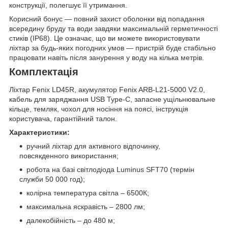
конструкції, полегшує її утримання.
Корисний бонус — повний захист оболонки від попадання
всередину бруду та води завдяки максимальній герметичності
стиків (IP68). Це означає, що ви можете використовувати
ліхтар за будь-яких погодних умов — пристрій буде стабільно
працювати навіть після занурення у воду на кілька метрів.
Комплектація
Ліхтар Fenix LD45R, акумулятор Fenix ARB-L21-5000 V2.0,
кабель для заряджання USB Type-C, запасне ущільнювальне
кільце, темляк, чохол для носіння на поясі, інструкція
користувача, гарантійний талон.
Характеристики:
ручний ліхтар для активного відпочинку,
повсякденного використання;
робота на базі світлодіода Luminus SFT70 (термін
служби 50 000 год);
колірна температура світла – 6500К;
максимальна яскравість – 2800 лм;
далекобійність – до 480 м;