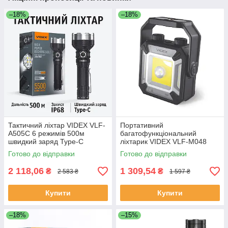
–18%
–18%
Тактичний ліхтар VIDEX VLF-
Портативний
A505C 6 режимів 500м
багатофункціональний
швидкий заряд Type-C
ліхтарик VIDEX VLF-M048
водозахист алюміній
1500Lm 5000K
Готово до відправки
Готово до відправки
2 118,06
1 309,54
₴
₴
2 583 ₴
1 597 ₴
Купити
Купити
–18%
–15%