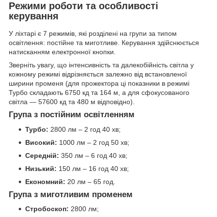
Режими роботи та особливості
керування
У ліхтарі є 7 режимів, які розділені на групи за типом
освітлення: постійне та миготливе. Керування здійснюється
натисканням електронної кнопки.
Зверніть увагу, що інтенсивність та далекобійність світла у
кожному режимі відрізняється залежно від встановленої
ширини променя (для прожектора ці показники в режимі
Турбо складають 6750 кд та 164 м, а для сфокусованого
світла — 57600 кд та 480 м відповідно).
Група з постійним освітленням
Турбо:
2800 лм – 2 год 40 хв;
Високий:
1000 лм – 2 год 50 хв;
Середній:
350 лм – 6 год 40 хв;
Низький:
150 лм – 16 год 40 хв;
Економний:
20 лм – 65 год.
Група з миготливим променем
Стробоскоп:
2800 лм;