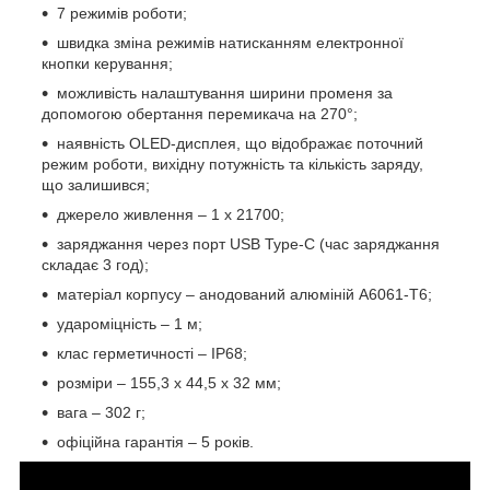
7 режимів роботи;
швидка зміна режимів натисканням електронної
кнопки керування;
можливість налаштування ширини променя за
допомогою обертання перемикача на 270°;
наявність OLED-дисплея, що відображає поточний
режим роботи, вихідну потужність та кількість заряду,
що залишився;
джерело живлення – 1 х 21700;
заряджання через порт USB Type-C (час заряджання
складає 3 год);
матеріал корпусу – анодований алюміній A6061-T6;
удароміцність – 1 м;
клас герметичності – IP68;
розміри – 155,3 х 44,5 х 32 мм;
вага – 302 г;
офіційна гарантія – 5 років.