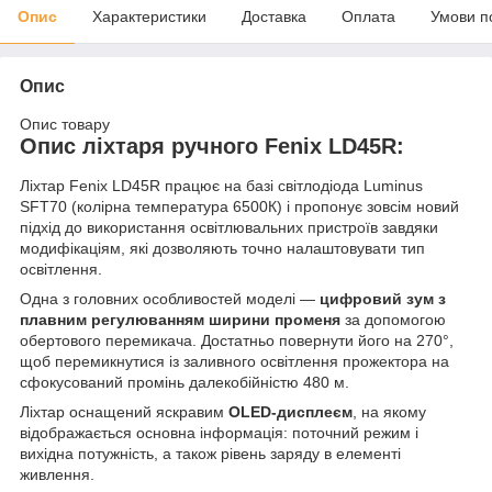
Опис
Характеристики
Доставка
Оплата
Умови п
Опис
Опис товару
Опис ліхтаря ручного Fenix LD45R:
Ліхтар Fenix LD45R працює на базі світлодіода Luminus
SFT70 (колірна температура 6500К) і пропонує зовсім новий
підхід до використання освітлювальних пристроїв завдяки
модифікаціям, які дозволяють точно налаштовувати тип
освітлення.
Одна з головних особливостей моделі —
цифровий зум з
плавним регулюванням ширини променя
за допомогою
обертового перемикача. Достатньо повернути його на 270°,
щоб перемикнутися із заливного освітлення прожектора на
сфокусований промінь далекобійністю 480 м.
Ліхтар оснащений яскравим
OLED-дисплеєм
, на якому
відображається основна інформація: поточний режим і
вихідна потужність, а також рівень заряду в елементі
живлення.