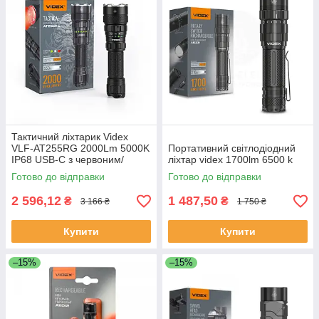
Тактичний ліхтарик Videx
VLF-AT255RG 2000Lm 5000K
Портативний світлодіодний
IP68 USB-C з червоним/
ліхтар videx 1700lm 6500 k
зеленим світлом
Готово до відправки
Готово до відправки
2 596,12
1 487,50
₴
₴
3 166 ₴
1 750 ₴
Купити
Купити
–15%
–15%