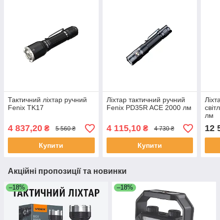
Тактичний ліхтар ручний
Ліхтар тактичний ручний
Ліхт
Fenix TK17
Fenix PD35R ACE 2000 лм
світ
лм
4 837,20
4 115,10
12 
₴
₴
5 560 ₴
4 730 ₴
Купити
Купити
Акційні пропозиції та новинки
–18%
–18%