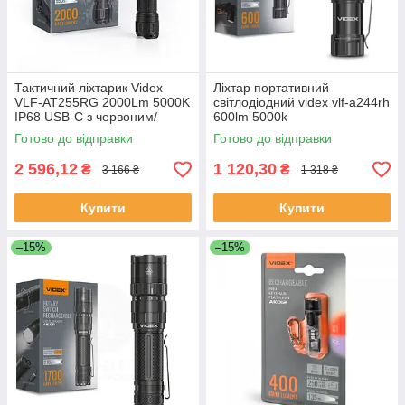
Тактичний ліхтарик Videx
Ліхтар портативний
VLF-AT255RG 2000Lm 5000K
світлодіодний videx vlf-a244rh
IP68 USB-C з червоним/
600lm 5000k
зеленим світлом
Готово до відправки
Готово до відправки
2 596,12
1 120,30
₴
₴
3 166 ₴
1 318 ₴
Купити
Купити
–15%
–15%