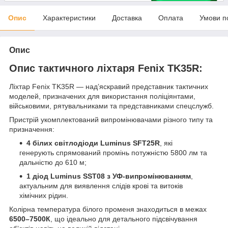
Опис
Характеристики
Доставка
Оплата
Умови п
Опис
Опис тактичного ліхтаря Fenix TK35R:
Ліхтар Fenix TK35R — надʼяскравий представник тактичних
моделей, призначених для використання поліціянтами,
військовими, рятувальниками та представниками спецслужб.
Пристрій укомплектований випромінювачами різного типу та
призначення:
4 білих світлодіоди Luminus SFT25R
, які
генерують спрямований промінь потужністю 5800 лм та
дальністю до 610 м;
1 діод Luminus SST08 з УФ-випромінюванням
,
актуальним для виявлення слідів крові та витоків
хімічних рідин.
Колірна температура білого променя знаходиться в межах
6500–7500К
, що ідеально для детального підсвічування