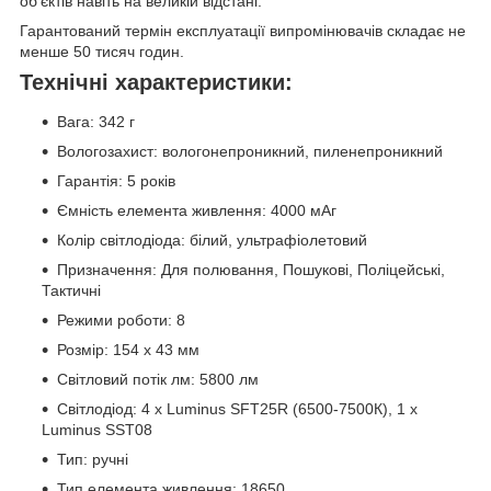
обʼєктів навіть на великій відстані.
Гарантований термін експлуатації випромінювачів складає не
менше 50 тисяч годин.
Технічні характеристики:
Вага: 342 г
Вологозахист: вологонепроникний, пиленепроникний
Гарантія: 5 років
Ємність елемента живлення: 4000 мАг
Колір світлодіода: білий, ультрафіолетовий
Призначення: Для полювання, Пошукові, Поліцейські,
Тактичні
Режими роботи: 8
Розмір: 154 х 43 мм
Світловий потік лм: 5800 лм
Світлодіод: 4 х Luminus SFT25R (6500-7500К), 1 х
Luminus SST08
Тип: ручні
Тип елемента живлення: 18650