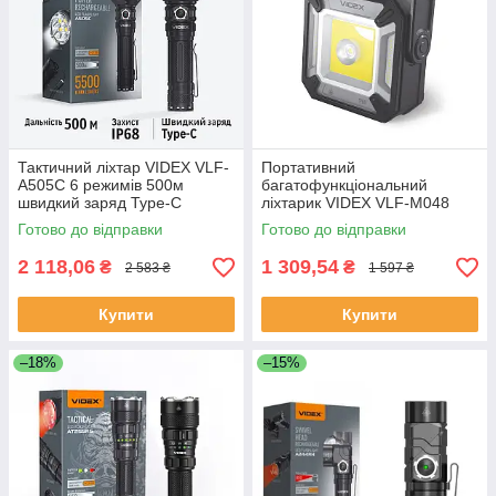
Тактичний ліхтар VIDEX VLF-
Портативний
A505C 6 режимів 500м
багатофункціональний
швидкий заряд Type-C
ліхтарик VIDEX VLF-M048
водозахист алюміній
1500Lm 5000K
Готово до відправки
Готово до відправки
2 118,06
1 309,54
₴
₴
2 583 ₴
1 597 ₴
Купити
Купити
–18%
–15%