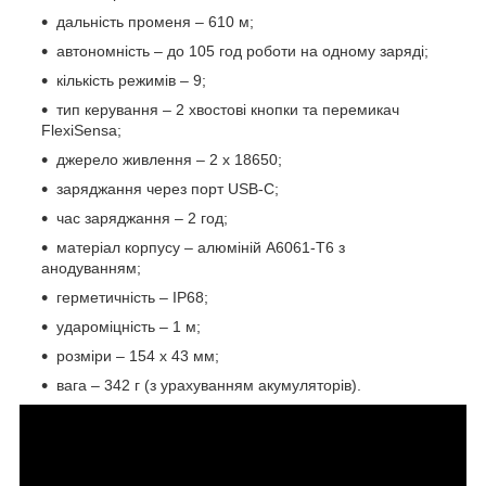
дальність променя – 610 м;
автономність – до 105 год роботи на одному заряді;
кількість режимів – 9;
тип керування – 2 хвостові кнопки та перемикач
FlexiSensa;
джерело живлення – 2 х 18650;
заряджання через порт USB-C;
час заряджання – 2 год;
матеріал корпусу – алюміній A6061-T6 з
анодуванням;
герметичність – IP68;
удароміцність – 1 м;
розміри – 154 х 43 мм;
вага – 342 г (з урахуванням акумуляторів).