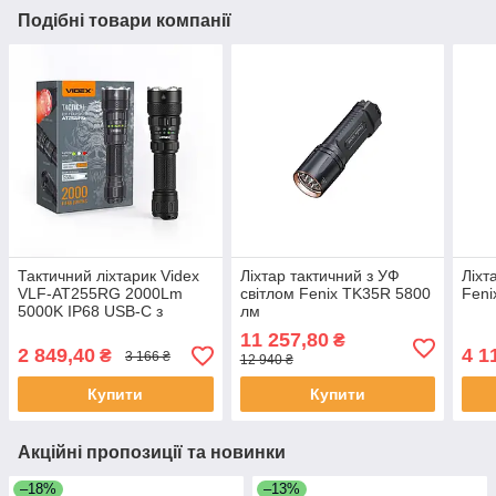
Подібні товари компанії
Тактичний ліхтарик Videx
Ліхтар тактичний з УФ
Ліхт
VLF-AT255RG 2000Lm
світлом Fenix TK35R 5800
Feni
5000K IP68 USB-C з
лм
червоним/зеленим
11 257,80
₴
світлом
2 849,40
4 1
₴
3 166 ₴
12 940 ₴
Купити
Купити
Акційні пропозиції та новинки
–18%
–13%