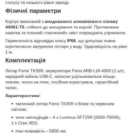
статусу та низького рівня заряду.
Фізичні параметри
Корпус виконаний з
анодованого алюмінієвого сплаву
A6061-T6
, стійкого до зношування та корозії. Протиковзна
накатка та плоский «тактичний» хвіст покращують утримання.
Герметичність відповідає класу
IP68
, що допускає повне
короткочасне занурення ліхтаря у воду. Удароміцність на рівні
1 м.
Комплектація
Ліхтар Fenix TK35R, акумулятори Fenix ARB-L18-4000 (2 шт),
зарядний кабель USB-C, запасне ущільнювальне кільце,
темляк, чохол на пояс, посібник користувача, гарантійний
талон.
Характеристики:
тактичний ліхтар Fenix TK35R з білим та червоним
світлом;
типи світлодіодів – 4 х Luminus SFT25R (6500-7500К),
1 х Cree XEG;
max яскравість – 5800 лм;