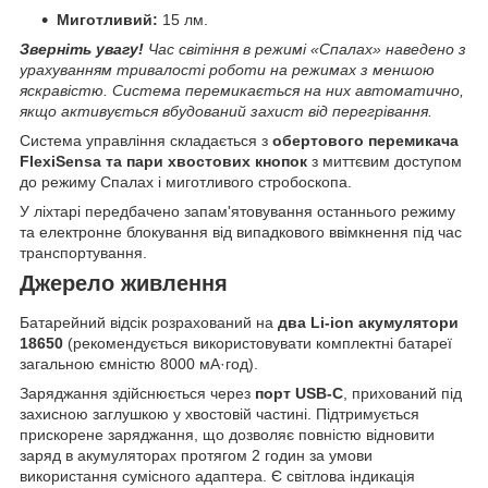
Миготливий:
15 лм.
Зверніть увагу!
Час світіння в режимі «Спалах» наведено з
урахуванням тривалості роботи на режимах з меншою
яскравістю. Система перемикається на них автоматично,
якщо активується вбудований захист від перегрівання.
Система управління складається з
обертового перемикача
FlexiSensa та пари хвостових кнопок
з миттєвим доступом
до режиму Спалах і миготливого стробоскопа.
У ліхтарі передбачено запам'ятовування останнього режиму
та електронне блокування від випадкового ввімкнення під час
транспортування.
Джерело живлення
Батарейний відсік розрахований на
два Li-ion акумулятори
18650
(рекомендується використовувати комплектні батареї
загальною ємністю 8000 мА·год).
Заряджання здійснюється через
порт USB-C
, прихований під
захисною заглушкою у хвостовій частині. Підтримується
прискорене заряджання, що дозволяє повністю відновити
заряд в акумуляторах протягом 2 годин за умови
використання сумісного адаптера. Є світлова індикація