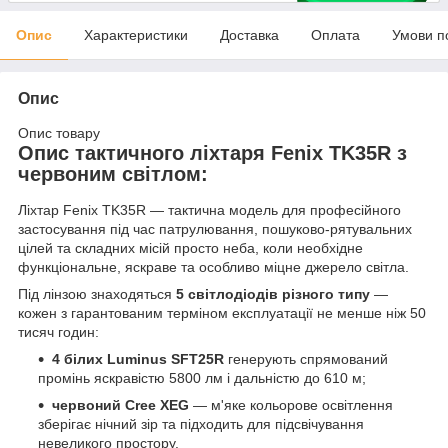
Опис
Характеристики
Доставка
Оплата
Умови п
Опис
Опис товару
Опис тактичного ліхтаря Fenix TK35R з
червоним світлом:
Ліхтар Fenix TK35R — тактична модель для професійного
застосування під час патрулювання, пошуково-рятувальних
цілей та складних місій просто неба, коли необхідне
функціональне, яскраве та особливо міцне джерело світла.
Під лінзою знаходяться
5 світлодіодів різного типу
—
кожен з гарантованим терміном експлуатації не менше ніж 50
тисяч годин:
4 білих Luminus SFT25R
генерують спрямований
промінь яскравістю 5800 лм і дальністю до 610 м;
червоний Cree XEG
— м'яке кольорове освітлення
зберігає нічний зір та підходить для підсвічування
невеликого простору.