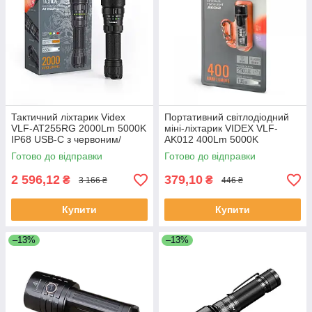
Тактичний ліхтарик Videx
Портативний світлодіодний
VLF-AT255RG 2000Lm 5000K
міні-ліхтарик VIDEX VLF-
IP68 USB-C з червоним/
AK012 400Lm 5000K
зеленим світлом
Готово до відправки
Готово до відправки
2 596,12
379,10
₴
₴
3 166 ₴
446 ₴
Купити
Купити
–13%
–13%