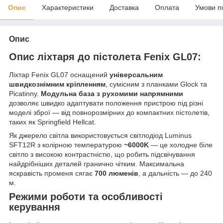
Опис
Характеристики
Доставка
Оплата
Умови п
Опис
Опис ліхтаря до пістолета Fenix GL07:
Ліхтар Fenix GL07 оснащений
універсальним
швидкознімним кріпленням
, сумісним з планками Glock та
Picatinny.
Модульна база з рухомими напрямними
дозволяє швидко адаптувати положення пристрою під різні
моделі зброї — від повнорозмірних до компактних пістолетів,
таких як Springfield Hellcat.
Як джерело світла використовується світлодіод Luminus
SFT12R з колірною температурою
~6000K
— це холодне біле
світло з високою контрастністю, що робить підсвічування
найдрібніших деталей гранично чітким. Максимальна
яскравість променя сягає
700 люменів
, а дальність — до 240
м.
Режими роботи та особливості
керування