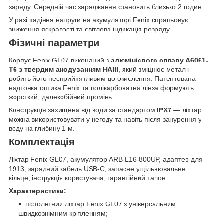
заряду. Середній час заряджання становить близько 2 годин.
У разі падіння напруги на акумуляторі Fenix спрацьовує
зниження яскравості та світлова індикація розряду.
Фізичні параметри
Корпус Fenix GL07 виконаний з
алюмінієвого сплаву A6061-
T6 з твердим анодуванням HAIII
, який зміцнює метал і
робить його несприйнятливим до окислення. Патентована
надтонка оптика Fenix та полікарбонатна лінза формують
жорсткий, далекобійний промінь.
Конструкція захищена від води за стандартом
IPX7
— ліхтар
можна використовувати у негоду та навіть після занурення у
воду на глибину 1 м.
Комплектація
Ліхтар Fenix GL07, акумулятор ARB-L16-800UP, адаптер для
1913, зарядний кабель USB-C, запасне ущільнювальне
кільце, інструкція користувача, гарантійний талон.
Характеристики:
пістолетний ліхтар Fenix GL07 з універсальним
швидкознімним кріпленням;