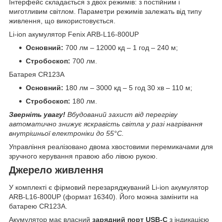
Інтерфейс складається з двох режимів: з постійним і
миготливим світлом. Параметри режимів залежать від типу
живлення, що використовується.
Li-ion акумулятор Fenix ARB-L16-800UP
Основний:
700 лм – 12000 кд – 1 год – 240 м;
Стробоскоп:
700 лм.
Батарея CR123A
Основний:
180 лм – 3000 кд – 5 год 30 хв – 110 м;
Стробоскоп:
180 лм.
Зверніть увагу!
Вбудований захист від перегріву
автоматично знижує яскравість світла у разі нагрівання
внутрішньої електроніки до 55°C.
Управління реалізовано двома хвостовими перемикачами для
зручного керування правою або лівою рукою.
Джерело живлення
У комплекті є фірмовий перезаряджуваний Li-ion акумулятор
ARB-L16-800UP (формат 16340). Його можна замінити на
батарею CR123A.
Акумулятор має власний
зарядний порт USB-C
з індикацією