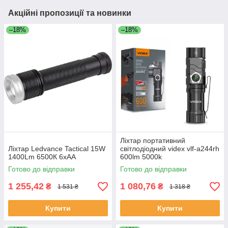
Акційні пропозиції та новинки
–18%
–18%
Ліхтар портативний
Ліхтар Ledvance Tactical 15W
світлодіодний videx vlf-a244rh
1400Lm 6500К 6xAA
600lm 5000k
Готово до відправки
Готово до відправки
1 255,42
1 080,76
₴
₴
1 531 ₴
1 318 ₴
Купити
Купити