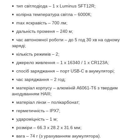
тип світлодіода – 1 х Luminus SFT12R;
колірна температура світла – 6000К;
max яскравість – 700 лм;
дальність променя – 240 м;
час автономної роботи – до 5 год 30 хв на одному
заряді;
кількість режимів – 2;
джерело живлення – 1 х 16340 / 1 x CR123A;
спосіб заряджання – порт USB-C в акумуляторі;
час заряджання – 2 год;
матеріал корпусу – алюміній A6061-T6 з твердим
анодуванням HAIII;
матеріал лінзи – полікарбонат;
герметичність – IPХ7;
удароміцність – 1 м;
розміри – 66.3 х 28.2 х 31.6 мм;
вага – 74 г (з урахуванням акумулятора).