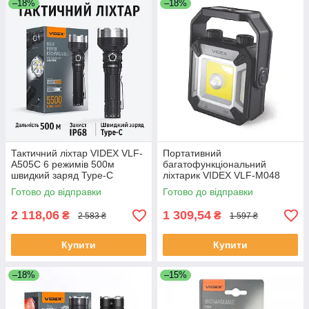
–18%
–18%
Тактичний ліхтар VIDEX VLF-
Портативний
A505C 6 режимів 500м
багатофункціональний
швидкий заряд Type-C
ліхтарик VIDEX VLF-M048
водозахист алюміній
1500Lm 5000K
Готово до відправки
Готово до відправки
2 118,06
1 309,54
₴
₴
2 583 ₴
1 597 ₴
Купити
Купити
–18%
–15%