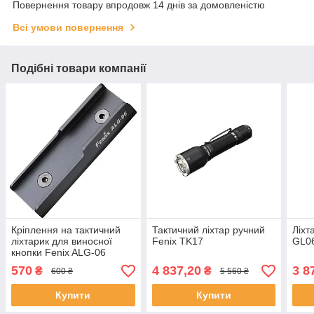
Повернення товару впродовж 14 днів за домовленістю
Всі умови повернення
Подібні товари компанії
Кріплення на тактичний
Тактичний ліхтар ручний
Ліхт
ліхтарик для виносної
Fenix TK17
GL0
кнопки Fenix ALG-06
570
4 837,20
3 8
₴
₴
600 ₴
5 560 ₴
Купити
Купити