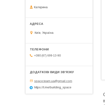
Катерина
Київ, Україна
+380 (67) 699-13-90
space.team.ua@gmail.com
https://t.me/building_space
В