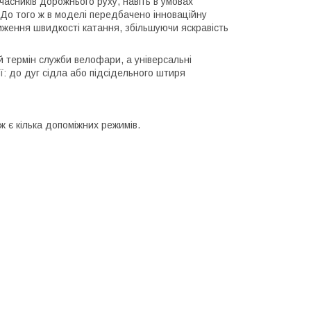
часників дорожнього руху, навіть в умовах
. До того ж в моделі передбачено інноваційну
иження швидкості катання, збільшуючи яскравість
й термін служби велофари, а універсальні
ії: до дуг сідла або підсідельного штиря
ж є кілька допоміжних режимів.