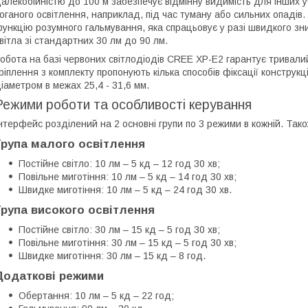
алекобійністю до 100 м забезпечує відмінну видимість для інших у
оганого освітлення, наприклад, під час туману або сильних опадів
ункцію розумного гальмування, яка спрацьовує у разі швидкого зн
вітла зі стандартних 30 лм до 90 лм.
обота на базі червоних світлодіодів CREE XP-E2 гарантує тривали
ріплення з комплекту пропонують кілька способів фіксації конструкц
іаметром в межах 25,4 - 31,6 мм.
Режими роботи та особливості керування
нтерфейс розділений на 2 основні групи по 3 режими в кожній. Тако
Група малого освітлення
Постійне світло: 10 лм – 5 кд – 12 год 30 хв;
Повільне миготіння: 10 лм – 5 кд – 14 год 30 хв;
Швидке миготіння: 10 лм – 5 кд – 24 год 30 хв.
Група високого освітлення
Постійне світло: 30 лм – 15 кд – 5 год 30 хв;
Повільне миготіння: 30 лм – 15 кд – 5 год 30 хв;
Швидке миготіння: 30 лм – 15 кд – 8 год.
Додаткові режими
Обертання: 10 лм – 5 кд – 22 год;