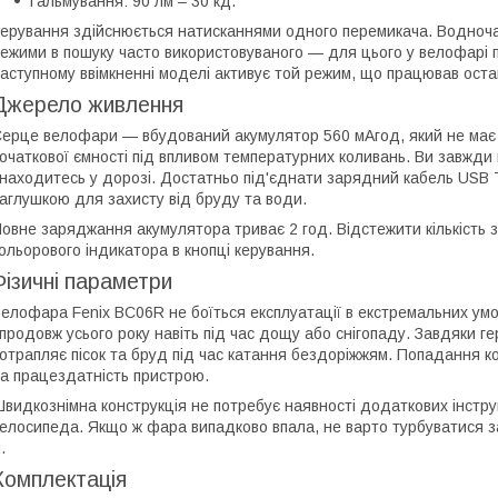
Гальмування: 90 лм – 30 кд.
ерування здійснюється натисканнями одного перемикача. Водноча
ежими в пошуку часто використовуваного — для цього у велофарі 
аступному ввімкненні моделі активує той режим, що працював оста
Джерело живлення
ерце велофари — вбудований акумулятор 560 мАгод, який не має 
очаткової ємності під впливом температурних коливань. Ви завжди
находитесь у дорозі. Достатньо під'єднати зарядний кабель USB T
аглушкою для захисту від бруду та води.
овне заряджання акумулятора триває 2 год. Відстежити кількість
ольорового індикатора в кнопці керування.
Фізичні параметри
елофара Fenix BC06R не боїться експлуатації в екстремальних умов
продовж усього року навіть під час дощу або снігопаду. Завдяки ге
отрапляє пісок та бруд під час катання бездоріжжям. Попадання ко
а працездатність пристрою.
видкознімна конструкція не потребує наявності додаткових інстр
елосипеда. Якщо ж фара випадково впала, не варто турбуватися за ї
.
Комплектація