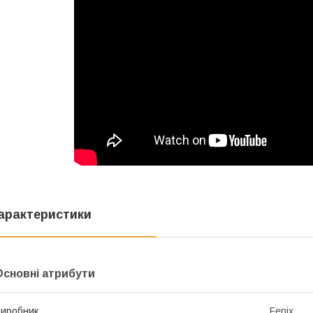
арактеристики
Основні атрибути
иробник
Fenix