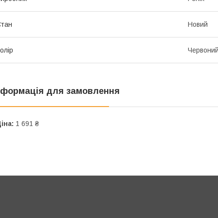
Стан
Новий
олір
Червони
нформація для замовлення
іна:
1 691 ₴