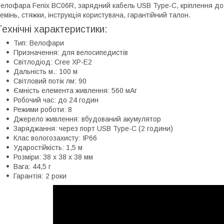
елофара Fenix BC06R, зарядний кабель USB Type-C, кріплення до 
емінь, стяжки, інструкція користувача, гарантійний талон.
Технічні характеристики:
Тип: Велофари
Призначення: для велосипедистів
Світлодіод: Cree XP-E2
Дальність м.: 100 м
Світловий потік лм: 90
Ємність елемента живлення: 560 мАг
Робочий час: до 24 годин
Режими роботи: 8
Джерело живлення: вбудований акумулятор
Заряджання: через порт USB Type-C (2 години)
Клас вологозахисту: IP66
Ударостійкість: 1,5 м
Розміри: 38 х 38 х 38 мм
Вага: 44,5 г
Гарантія: 2 роки