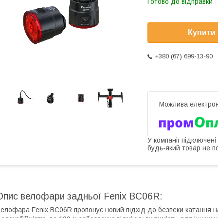
Готово до відправки
Купити
+380 (67) 699-13-90
У компанії підключені
будь-який товар не п
Опис велофари задньої Fenix BC06R:
елофара Fenix BC06R пропонує новий підхід до безпеки катання на