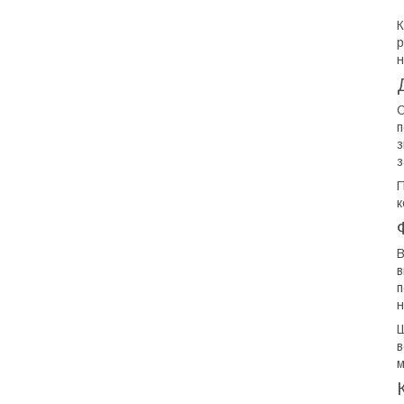
К
р
н
С
п
з
з
П
к
В
в
п
н
Ш
в
м