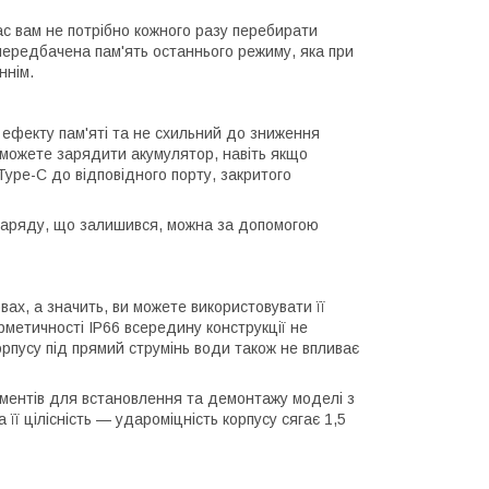
с вам не потрібно кожного разу перебирати
передбачена пам'ять останнього режиму, яка при
ннім.
ефекту пам'яті та не схильний до зниження
 можете зарядити акумулятор, навіть якщо
ype-C до відповідного порту, закритого
 заряду, що залишився, можна за допомогою
ах, а значить, ви можете використовувати її
рметичності IP66 всередину конструкції не
рпусу під прямий струмінь води також не впливає
ументів для встановлення та демонтажу моделі з
ї цілісність — удароміцність корпусу сягає 1,5