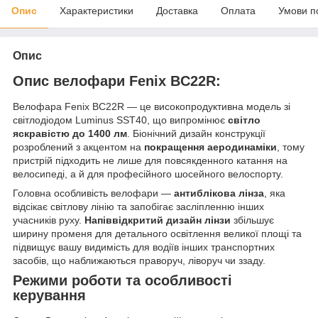
Опис
Характеристики
Доставка
Оплата
Умови п
Опис
Опис велофари Fenix BC22R:
Велофара Fenix BC22R — це високопродуктивна модель зі
світлодіодом Luminus SST40, що випромінює
світло
яскравістю до 1400 лм
. Біонічний дизайн конструкції
розроблений з акцентом на
покращення аеродинаміки
, тому
пристрій підходить не лише для повсякденного катання на
велосипеді, а й для професійного шосейного велоспорту.
Головна особливість велофари —
антиблікова лінза
, яка
відсікає світлову лінію та запобігає засліпленню інших
учасників руху.
Напіввідкритий дизайн лінзи
збільшує
ширину променя для детального освітлення великої площі та
підвищує вашу видимість для водіїв інших транспортних
засобів, що наближаються праворуч, ліворуч чи ззаду.
Режими роботи та особливості
керування