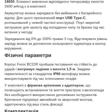
18650
. Елемент живлення відповідного типорозміру ємністю
3400 мАгод є в комплекті.
Акумулятор можна заряджати без виймання з батарейного
відсіку. Для цього призначений
порт USB Type-C
,
розташований у нижній частині конструкції. Порт закритий
заглушкою для захисту від попадання пилу та бризок під час
катання у негоду.
Заряджання від 0% до 100% триває 3 год. Відстежувати рівень
заряду можна за допомогою кольорового індикатора в кнопці
керування.
Фізичні параметри
Корпус Fenix BC22R пройшов тестування на стійкість до
ударів і
витримує падіння з висоти 1,5 м
. Завдяки
герметичності за стандартом
IP66
велофару можна
використовувати під час інтенсивних опадів.
У комплекті є
фірмове кріплення з адаптером
, що
полегшують встановлення та зняття пристрою з велосипеда
без необхідності використання допоміжних інструментів.
Кріплення підтримує звичайний та зворотний монтаж,
адаптуючись під ваш стиль фіксації.
Комплектація