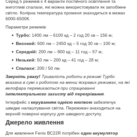
Серед 5 режимів є 4 варіанти постійного освітлення та
миготливі спалахи, які можна використовувати як запобіжне
світло. Колірна температура променя знаходиться в межах
6000-6500К.
Параметри режимів:
Турбо:
1400 лм – 6100 кд – 2 год 20 хв – 156 м;
Високий:
600 лм – 2450 кд – 5 год 30 хв – 100 м;
Середній:
200 лм – 800 кд – 11 год – 57 м;
Низький:
50 лм – 200 кд – 41 год – 28 м;
Спалахи:
200 / 50 лм.
Зверніть увагу!
Тривалість роботи в режимі Турбо
вказана в сумі з роботою на менш яскравих режимах, на які
велофара перемикається при спрацюванні
інтелектуального захисту від перегрівання
.
Інтерфейс з
керуванням однією кнопкою
забезпечує
швидке налаштування світла. Перемикач знаходиться на
верхній поверхні корпусу для швидкого доступу.
Джерело живлення
Для живлення Fenix BC22R потрібен
один акумулятор