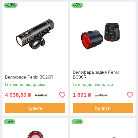
–13%
–5%
Велофара задня Fenix
Велофара Fenix BC26R
BC06R
Готово до відправки
Готово до відправки
4 036,80
1 691
₴
₴
4 640 ₴
1 780 ₴
Купити
Купити
–5%
–5%