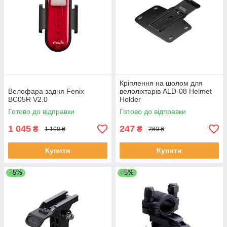
Кріплення на шолом для
Велофара задня Fenix
велоліхтарів ALD-08 Helmet
BC05R V2.0
Holder
Готово до відправки
Готово до відправки
1 045
247
₴
₴
1 100 ₴
260 ₴
Купити
Купити
–5%
–5%