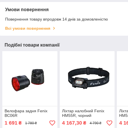
Умови повернення
Повернення товару впродовж 14 днів за домовленістю
Всі умови повернення
Подібні товари компанії
Велофара задня Fenix
Ліхтар налобний Fenix
Ліхт
BC06R
HM55R, чорний
HM5
1 691
4 167,30
4 1
₴
₴
1 780 ₴
4 790 ₴