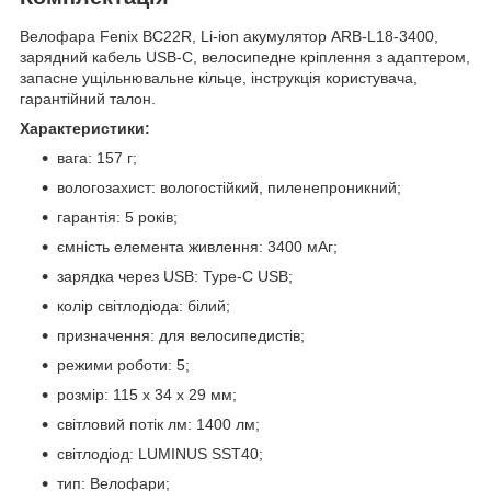
Велофара Fenix BC22R, Li-ion акумулятор ARB-L18-3400,
зарядний кабель USB-C, велосипедне кріплення з адаптером,
запасне ущільнювальне кільце, інструкція користувача,
гарантійний талон.
Характеристики:
вага: 157 г;
вологозахист: вологостійкий, пиленепроникний;
гарантія: 5 років;
ємність елемента живлення: 3400 мАг;
зарядка через USB: Type-C USB;
колір світлодіода: білий;
призначення: для велосипедистів;
режими роботи: 5;
розмір: 115 х 34 х 29 мм;
світловий потік лм: 1400 лм;
світлодіод: LUMINUS SST40;
тип: Велофари;