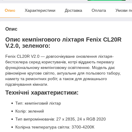
Опис
Характеристики
Доставка
Оплата
Умови п
Опис
Опис кемпінгового ліхтаря Fenix CL20R
V.2.0, зеленого:
Fenix CL20R V2.0 — довгоочікуване оновлення ліхтаря-
бестселера серед користувачів, котрі віддають перевагу
функціональному кемпінговому освітленню. Модель дає
рівномірне кругове світло, актуальне для польового табору,
намету та ремонтних робіт, а також для домашнього
підсвічування кімнати.
Технічні характеристики:
Тип: кемпінговий ліхтар
Колір: зелений
Тип випромінювачів: 27 х 2835, 24 х RGB 2020
Колірна температура світла: 3700-4200К