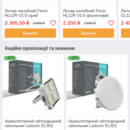
Ліхтар налобний Fenix
Ліхтар налобний Fenix
Ліхт
HL12R V2.0 сірий
HL12R V2.0 фіолетовий
CL22
2 305,50
2 250
2 4
₴
₴
2 650 ₴
2 500 ₴
Купити
Купити
Акційні пропозиції та новинки
–15%
–15%
Акумуляторний світлодіодний
Акумуляторний світлодіодний
світильник Ledcoin EL302
світильник Ledcoin EL301