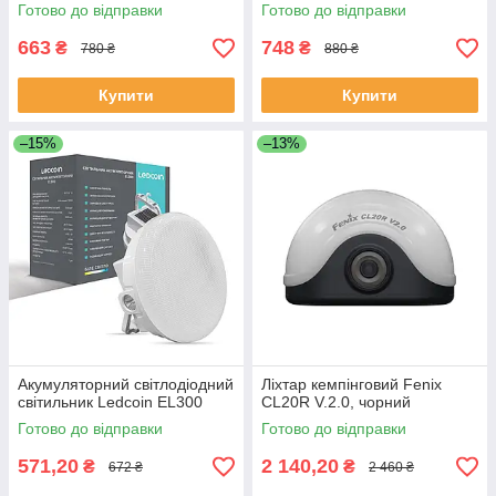
Готово до відправки
Готово до відправки
663
748
₴
₴
780 ₴
880 ₴
Купити
Купити
–15%
–13%
Акумуляторний світлодіодний
Ліхтар кемпінговий Fenix
світильник Ledcoin EL300
CL20R V.2.0, чорний
Готово до відправки
Готово до відправки
571,20
2 140,20
₴
₴
672 ₴
2 460 ₴