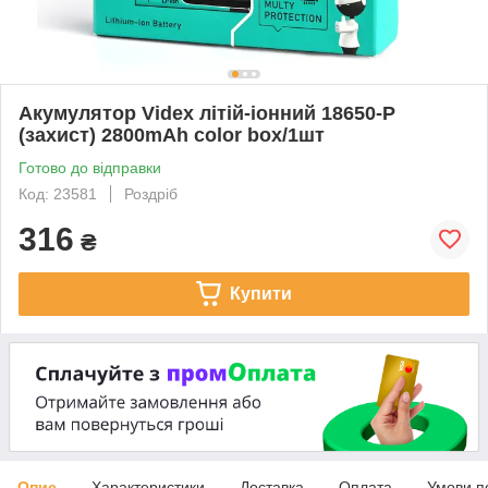
Акумулятор Videx літій-іонний 18650-P
(захист) 2800mAh color box/1шт
Готово до відправки
Код: 23581
Роздріб
316
₴
Купити
Опис
Характеристики
Доставка
Оплата
Умови п