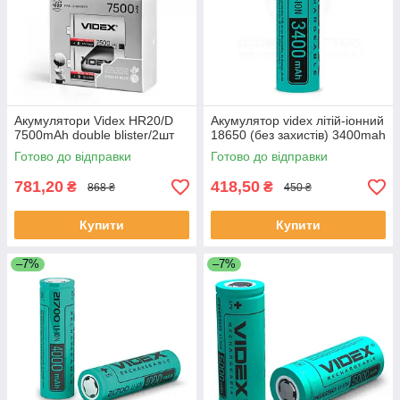
Акумулятори Videx HR20/D
Акумулятор videx літій-іонний
7500mAh double blister/2шт
18650 (без захистів) 3400mah
Готово до відправки
Готово до відправки
781,20
418,50
₴
₴
868 ₴
450 ₴
Купити
Купити
–7%
–7%