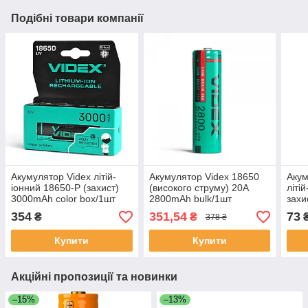
Подібні товари компанії
Акумулятор Videx літій-
Акумулятор Videx 18650
Аку
іонний 18650-P (захист)
(високого струму) 20A
літі
3000mAh color box/1шт
2800mAh bulk/1шт
захи
bulk
354
351,54
73
₴
₴
378 ₴
Купити
Купити
Акційні пропозиції та новинки
–15%
–13%