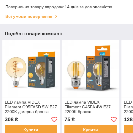
Повернення товару впродовж 14 днів за домовленістю
Всі умови повернення
Подібні товари компанії
LED лампа VIDEX
LED лампа VIDEX
LED
Filament G95FASD 5W E27
Filament G45FA 4W E27
Fila
2200K дімерна бронза
2200K бронза
2200
308
75
128
₴
₴
Купити
Купити