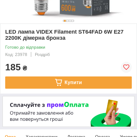
LED лампа VIDEX Filament ST64FAD 6W E27
2200K дімерна бронза
Готово до відправки
Код: 23978
Роздріб
185
₴
Купити
Опис
Характеристики
Доставка
Оплата
Умови п