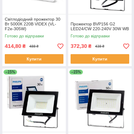
Світлодіодний прожектор 30
Вт 5000К 220В VIDEX (VL-
Прожектор BVP156 G2
F2e-305W)
LED24/CW 220-240V 30W WB
Готово до відправки
Готово до відправки
414,80
372,30
₴
₴
488 ₴
438 ₴
Купити
Купити
–15%
–15%