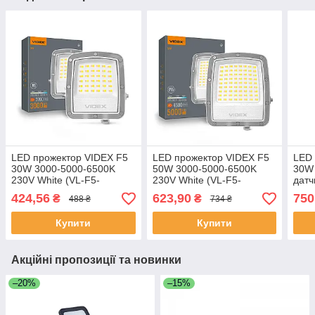
LED прожектор VIDEX F5
LED прожектор VIDEX F5
LED 
30W 3000-5000-6500K
50W 3000-5000-6500K
30W 
230V White (VL-F5-
230V White (VL-F5-
датч
030CW)
050CW)
(VL-
424,56
623,90
750
₴
₴
488 ₴
734 ₴
Купити
Купити
Акційні пропозиції та новинки
–20%
–15%