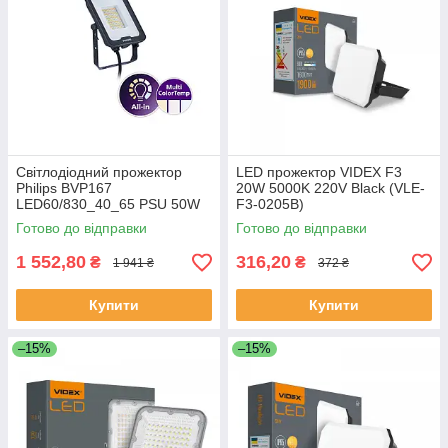
Світлодіодний прожектор
LED прожектор VIDEX F3
Philips BVP167
20W 5000K 220V Black (VLE-
LED60/830_40_65 PSU 50W
F3-0205B)
SWB
Готово до відправки
Готово до відправки
1 552,80
316,20
₴
₴
1 941 ₴
372 ₴
Купити
Купити
–15%
–15%